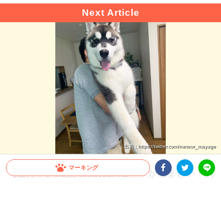
出典 : https://twitter.com/meteor_mayuge
マーキング
【驚愕！】大型犬の成長スピードが凄まじい！飼
い主さんも思わず…「これが5ヶ月の子犬ちゃん
Facebookシェア
Twitterシェア
LINE
ですか」
すぐに抱っこしていた頃が懐かしくなってしまうほど、大型犬の成長スピードは速い
もの。今回は、飼い主さんも驚いたシベリアンハスキーさんの生後1ヶ月から5ヶ月