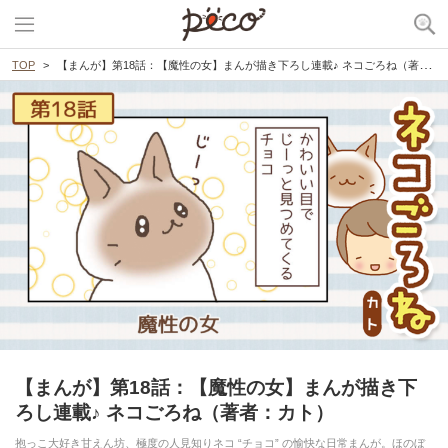
TOP
【まんが】第18話：【魔性の女】まんが描き下ろし連載♪ ネコごろね（著者：カト）
【まんが】第18話：【魔性の女】まんが描き下
ろし連載♪ ネコごろね（著者：カト）
抱っこ大好き甘えん坊、極度の人見知りネコ “チョコ” の愉快な日常まんが。ほのぼ