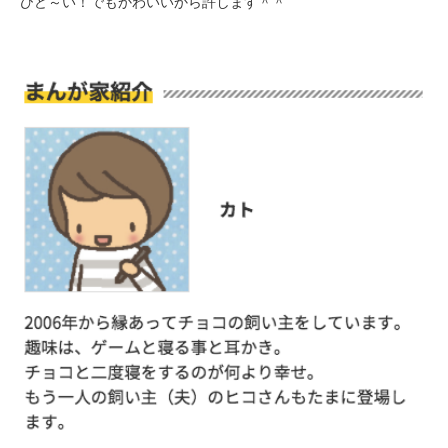
ひど～い！でもかわいいから許します＾＾
PECOアプリをダウンロード済みの方
アプリで開く
閉じる
pecodogs
pecocats
いぬ部をフォロー
ねこ部をフォロー
アプリをダウンロードする