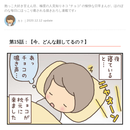
抱っこ大好き甘えん坊、極度の人見知りネコ “チョコ” の愉快な日常まんが。ほのぼ
のな毎日にほっこり癒される描きおろし連載です♪
2020.12.12 update
カト
第15話：【今、どんな顔してるの？】