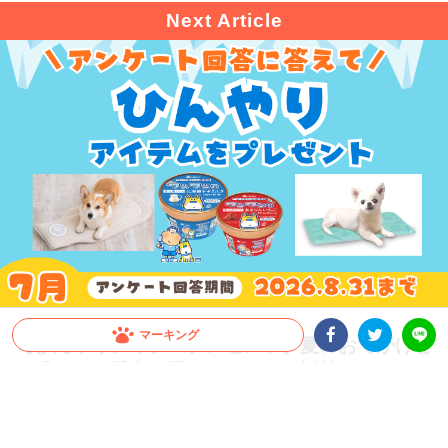
マーキング
【ひんやりアイテムプレゼント】夏のおでかけど
う過ごす？愛犬・愛猫のひんやり対策アンケート
Facebookシェア
Twitterシェア
LINE
実施中！
本格的な夏が到来！愛犬・愛猫とのおでかけや移動時の暑さ対策、みんなはどうして
る？PECOでは「夏のおでかけ × ひんやり対策」に関するアンケートを実施中。ご回