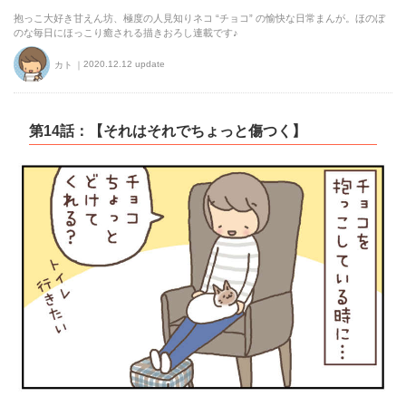
抱っこ大好き甘えん坊、極度の人見知りネコ “チョコ” の愉快な日常まんが。ほのぼ
のな毎日にほっこり癒される描きおろし連載です♪
2020.12.12 update
カト
第14話：【それはそれでちょっと傷つく】