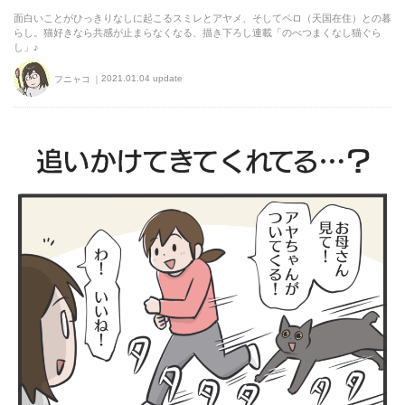
面白いことがひっきりなしに起こるスミレとアヤメ、そしてペロ（天国在住）との暮
らし。猫好きなら共感が止まらなくなる、描き下ろし連載「のべつまくなし猫ぐら
し」♪
2021.01.04 update
フニャコ