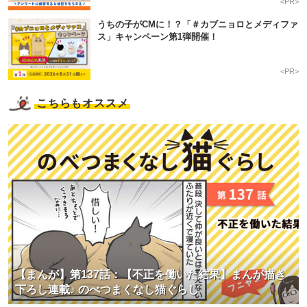
<PR>
うちの子がCMに！？「＃カブニョロとメディファ
ス」キャンペーン第1弾開催！
<PR>
こちらもオススメ
【まんが】第137話：【不正を働いた結果】まんが描き
下ろし連載♪ のべつまくなし猫ぐらし