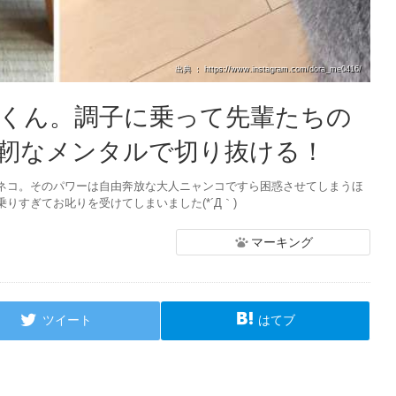
出典 ： https://www.instagram.com/dora_me0416/
くん。調子に乗って先輩たちの
靭なメンタルで切り抜ける！
ネコ。そのパワーは自由奔放な大人ニャンコですら困惑させてしまうほ
りすぎてお叱りを受けてしまいました(*´Д｀)
マーキング
ツイート
はてブ