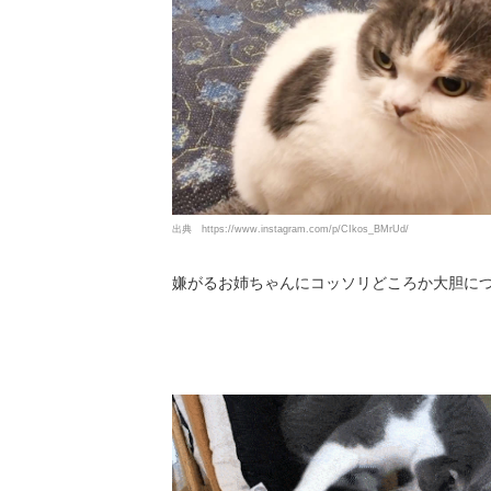
出典
https://www.instagram.com/p/CIkos_BMrUd/
嫌がるお姉ちゃんにコッソリどころか大胆に