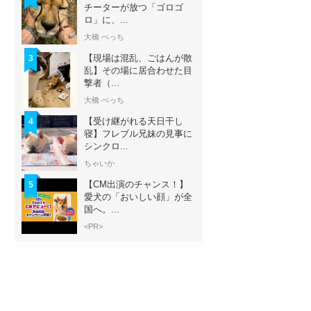
チーターが放つ「ゴロゴ
ロ」に、...
大橋 ぺっち
【現場は混乱、ごはんが散
3
乱】その場に居合わせた目
撃者（...
大橋 ぺっち
【受け継がれる天日干し
4
寝】フレブル兄妹の見事に
シンクロ...
ちゃいか
【CM出演のチャンス！】
5
愛犬の「おいしい顔」が全
国へ。...
<PR>