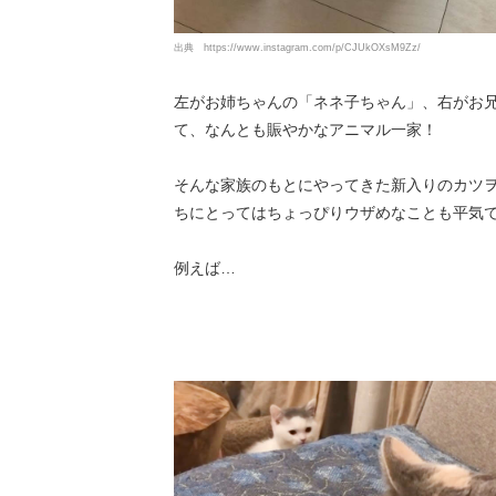
出典
https://www.instagram.com/p/CJUkOXsM9Zz/
左がお姉ちゃんの「ネネ子ちゃん」、右がお
て、なんとも賑やかなアニマル一家！
そんな家族のもとにやってきた新入りのカツ
ちにとってはちょっぴりウザめなことも平気
例えば…