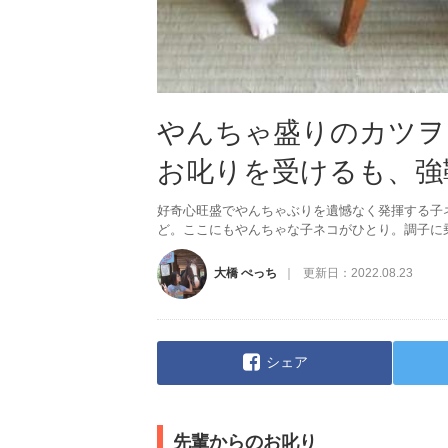
やんちゃ盛りのカツヲ
お叱りを受けるも、強
好奇心旺盛でやんちゃぶりを遺憾なく発揮する子
ど。ここにもやんちゃな子ネコがひとり。調子に乗
大橋 ぺっち
更新日：
2022.08.23
シェア
先輩からのお叱り