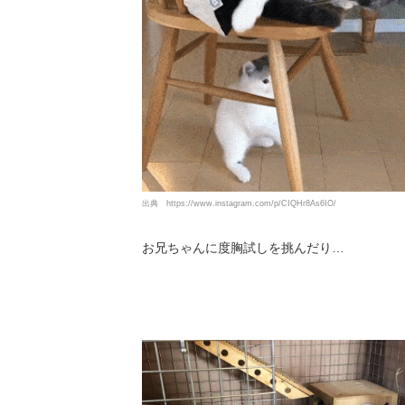
出典
https://www.instagram.com/p/CIQHr8As6IO/
お兄ちゃんに度胸試しを挑んだり…