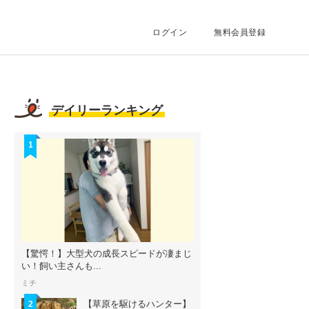
ログイン
無料会員登録
デイリーランキング
1
【驚愕！】大型犬の成長スピードが凄まじ
い！飼い主さんも...
ミチ
【草原を駆けるハンター】
2