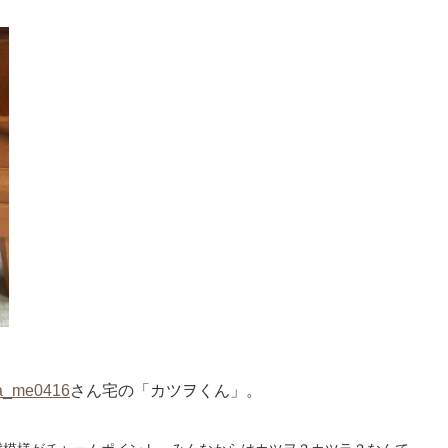
a_me0416
さん宅の「カツヲくん」。