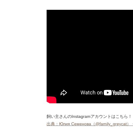
飼い主さんのInstagramアカウントはこちら！
出典：Юлия Семенова（@family_greycat）・In