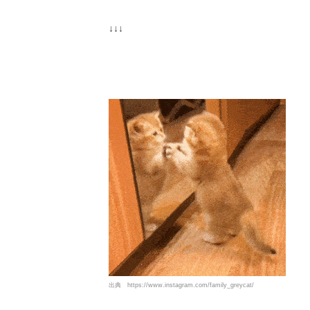
↓↓↓
出典
https://www.instagram.com/family_greycat/