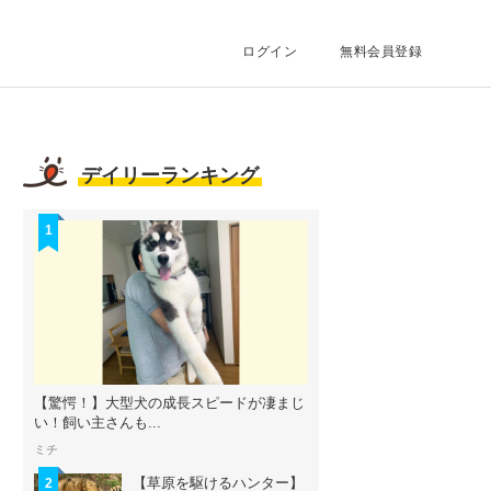
ログイン
無料会員登録
デイリーランキング
1
【驚愕！】大型犬の成長スピードが凄まじ
い！飼い主さんも...
ミチ
【草原を駆けるハンター】
2