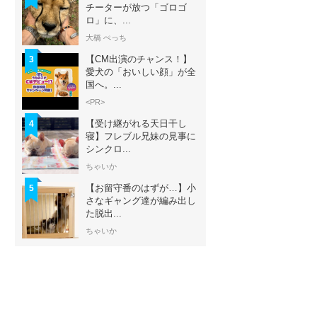
チーターが放つ「ゴロゴ
ロ」に、...
大橋 ぺっち
【CM出演のチャンス！】
3
愛犬の「おいしい顔」が全
国へ。...
<PR>
【受け継がれる天日干し
4
寝】フレブル兄妹の見事に
シンクロ...
ちゃいか
【お留守番のはずが…】小
5
さなギャング達が編み出し
た脱出...
ちゃいか