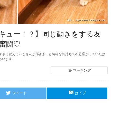
出典 ： https://www.instagram.com
キュー！？】同じ動きをする友
奮闘♡
ぎて覚えていませんが(笑) きっと純粋な気持ちで不思議がっていたは
ゃいます♪
マーキング
ツイート
はてブ