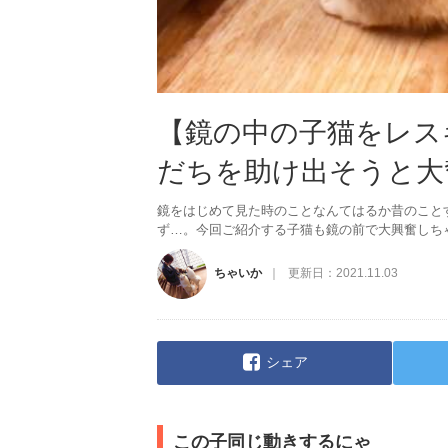
【鏡の中の子猫をレス
だちを助け出そうと大
鏡をはじめて見た時のことなんてはるか昔のことす
ず…。今回ご紹介する子猫も鏡の前で大興奮しち
ちゃいか
更新日：
2021.11.03
シェア
この子同じ動きするにゃ