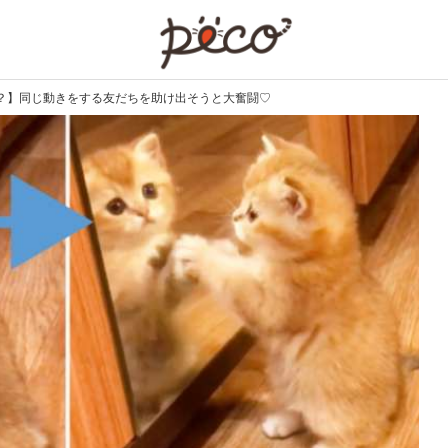
PECO
？】同じ動きをする友だちを助け出そうと大奮闘♡