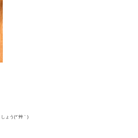
ょう(*´艸｀)