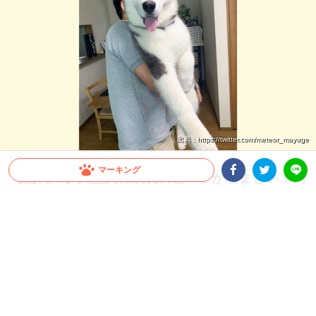
出典 : https://twitter.com/meteor_mayuge
マーキング
【驚愕！】大型犬の成長スピードが凄まじい！飼
Facebookシェア
Twitterシェア
い主さんも思わず…「これが5ヶ月の子犬ちゃん
LINE
ですか」
すぐに抱っこしていた頃が懐かしくなってしまうほど、大型犬の成長スピードは速い
もの。今回は、飼い主さんも驚いたシベリアンハスキーさんの生後1ヶ月から5ヶ月
の成長をご覧ください♪
2026.07.22 update
ミチ