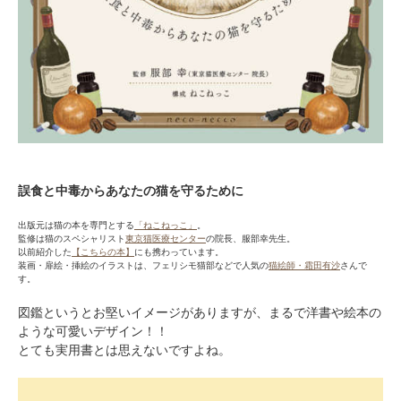
誤食と中毒からあなたの猫を守るために
出版元は猫の本を専門とする
「ねこねっこ」
。
監修は猫のスペシャリスト
東京猫医療センター
の院長、服部幸先生。
以前紹介した
【こちらの本】
にも携わっています。
装画・扉絵・挿絵のイラストは、フェリシモ猫部などで人気の
猫絵師・霜田有沙
さんで
す。
図鑑というとお堅いイメージがありますが、まるで洋書や絵本の
ような可愛いデザイン！！
とても実用書とは思えないですよね。