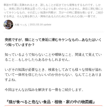
事故や不運に見舞われるとき、誰しもことが起きてから後悔をするものです。しか
し、未然に防げる事故は思っているよりも多いのかもしれません。身近に潜む猫にと
ってキケンなもの。その正しい知識や判断が、万が一の時に愛猫を救います。ご紹介
する本は、そんな猫を飼う人・興味のある人のために作られた心強い一冊です。
2021.03.16 update
大橋 ぺっち
突然ですが、猫にとって身近に潜むキケンなもの…あなたはいく
つ知っていますか？
知っているようで知らないことや曖昧なこと、間違えて覚えてい
ること…もしかしたらあるかもしれません。
いざその知識が必要なとき、検索をしてみても様々な情報が溢れ
ていて一体何を信じたらいいのか分からない、なんてことありま
すよね。
今回はそんなお悩みを解決する一冊をご紹介します。
『猫が食べると危ない食品・植物・家の中の物図鑑』