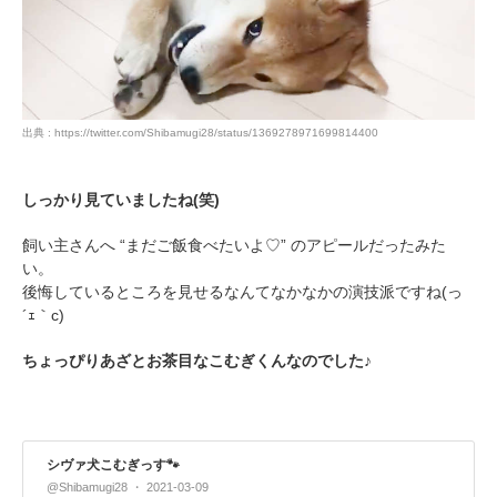
出典 : https://twitter.com/Shibamugi28/status/1369278971699814400
しっかり見ていましたね(笑)
飼い主さんへ “まだご飯食べたいよ♡” のアピールだったみた
い。
後悔しているところを見せるなんてなかなかの演技派ですね(っ
´ｪ｀c)
ちょっぴりあざとお茶目なこむぎくんなのでした♪
シヴァ犬こむぎっす🐾
@Shibamugi28
2021-03-09