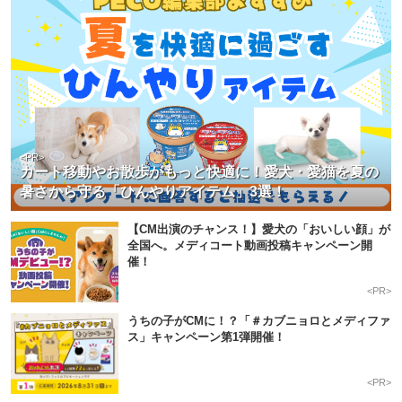
<PR>
カート移動やお散歩がもっと快適に！愛犬・愛猫を夏の
暑さから守る「ひんやりアイテム」3選！
【CM出演のチャンス！】愛犬の「おいしい顔」が
全国へ。メディコート動画投稿キャンペーン開
催！
<PR>
うちの子がCMに！？「＃カブニョロとメディファ
ス」キャンペーン第1弾開催！
<PR>