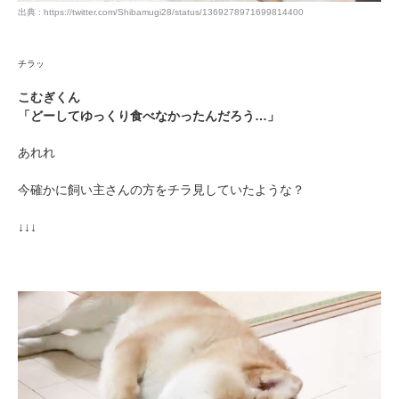
出典 : https://twitter.com/Shibamugi28/status/1369278971699814400
チラッ
PECOアプリをダウンロード済みの方
こむぎくん
アプリで開く
「どーしてゆっくり食べなかったんだろう…」
閉じる
あれれ
今確かに飼い主さんの方をチラ見していたような？
↓↓↓
pecodogs
pecocats
いぬ部をフォロー
ねこ部をフォロー
アプリをダウンロードする