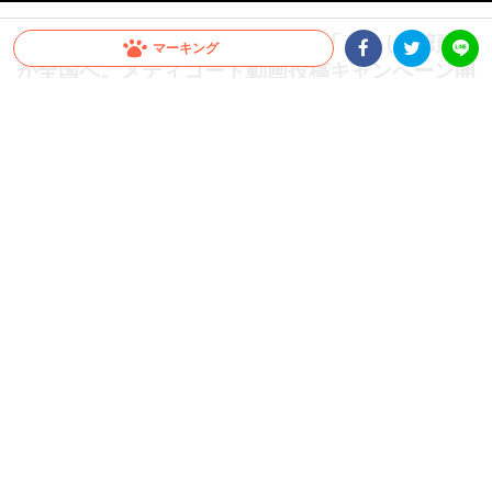
【CM出演のチャンス！】愛犬の「おいしい顔」
マーキング
が全国へ。メディコート動画投稿キャンペーン開
Facebookシェア
Twitterシェア
LINE
催！
愛犬がCMデビュー！？ペットライン『メディコート』では「おいしい顔」の動画投
稿キャンペーンを開催中。グランプリは2026年10月以降公開予定のWEB CMに出演
決定！さらに抽選で総計100名様に「ごほうびセット」をプレゼント。参加はInstagr
amに投稿するだけ。スマホで手軽に、うちの子の晴れ舞台を目指しましょう！
PR
ペットライン株式会社
グランプリはCM出演権！さらに抽選で総計100名様にプ
レゼントも