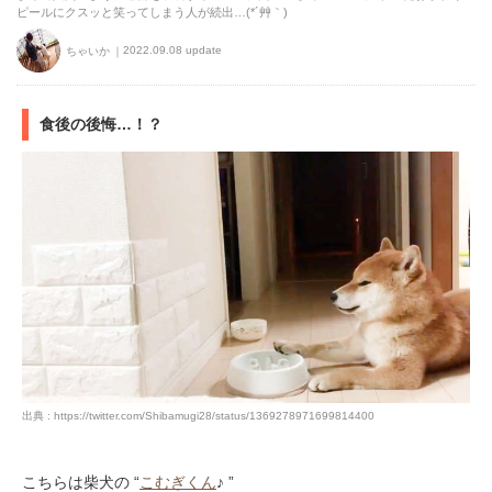
ピールにクスッと笑ってしまう人が続出…(*´艸｀)
2022.09.08 update
ちゃいか
食後の後悔…！？
出典 : https://twitter.com/Shibamugi28/status/1369278971699814400
こちらは柴犬の “
こむぎくん
♪ ”