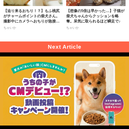
【迫り来るおちり！？】もふ桃尻
【想像の5倍は早かった…】子猫が
がチャームポイントの柴犬さん。
柴犬ちゃんからクッションを略
撮影中にカメラへおちりが急接近
奪。呆気に取られるほど瞬足で♪
♡
ちゃいか
ちゃいか