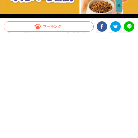
マーキング
【CM出演のチャンス！】愛犬の「おいしい顔」
が全国へ。メディコート動画投稿キャンペーン開
Facebookシェア
Twitterシェア
LINE
催！
愛犬がCMデビュー！？ペットライン『メディコート』では「おいしい顔」の動画投
稿キャンペーンを開催中。グランプリは2026年10月以降公開予定のWEB CMに出演
決定！さらに抽選で総計100名様に「ごほうびセット」をプレゼント。参加はInstagr
amに投稿するだけ。スマホで手軽に、うちの子の晴れ舞台を目指しましょう！
PR
ペットライン株式会社
グランプリはCM出演権！さらに抽選で総計100名様
にプレゼントも