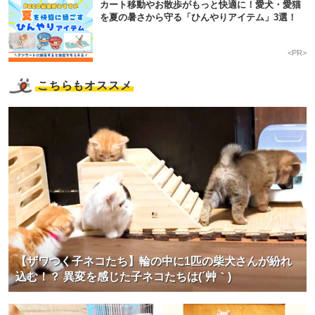
カート移動やお散歩がもっと快適に！愛犬・愛猫
を夏の暑さから守る「ひんやりアイテム」3選！
<PR>
こちらもオススメ
【ザワつく子ネコたち】輪の中に1匹の柴犬さんが紛れ
込む！？ 異変を感じた子ネコたちは(´艸｀)