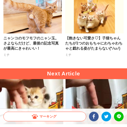
ニャンコのモフモフのニャン玉。
【飽きない可愛さ♡】子猫ちゃん
さよならだけど、最後の記念写真
たちが1つのおもちゃにわちゃわち
が最高にきゃわいい！
ゃと戯れる姿がたまらない(*ﾉωﾉ)
ミチ
ミチ
マーキング
Facebookシェア
Twitterシェア
LINE