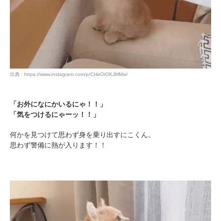
出典 : https://www.instagram.com/p/CHeOiOKJMMw/
「お外になにかいるにゃ！！」
「気をつけるにゃーッ！！」
何かを見つけて思わず身を乗り出すにこくん。
思わず警備に熱が入ります！！