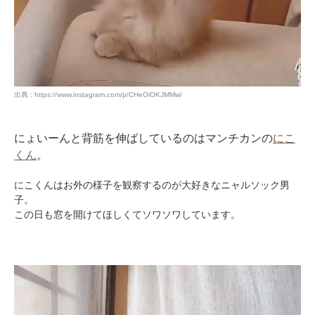
出典 : https://www.instagram.com/p/CHeOiOKJMMw/
にょいーんと背筋を伸ばしているのはマンチカンの
にこ
くん
。
にこくんはお外の様子を観察するのが大好きなニャルソック男
子。
この日も窓を開けてほしくてソワソワしています。