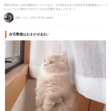
背筋を伸ばしお外を眺めるニャンコさん。その姿はまるで自宅を守る警備員さん！？
にょいーんと伸びたそのフォルムが可愛すぎました(*´∀｀)
2022.09.12 update
大橋 ぺっち
自宅警備はおまかせあれ♪