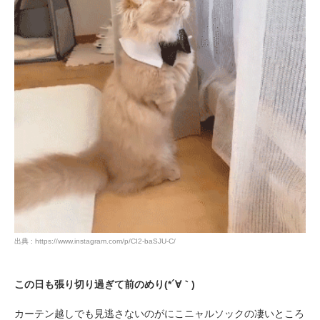
PECOアプリをダウンロード済みの方
アプリで開く
閉じる
pecodogs
pecocats
いぬ部をフォロー
ねこ部をフォロー
出典 : https://www.instagram.com/p/CI2-baSJU-C/
アプリをダウンロードする
この日も張り切り過ぎて前のめり(*´∀｀)
カーテン越しでも見逃さないのがにこニャルソックの凄いところ