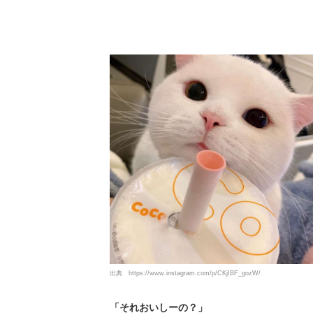
出典
https://www.instagram.com/p/CKjIBF_gozW/
「それおいしーの？」