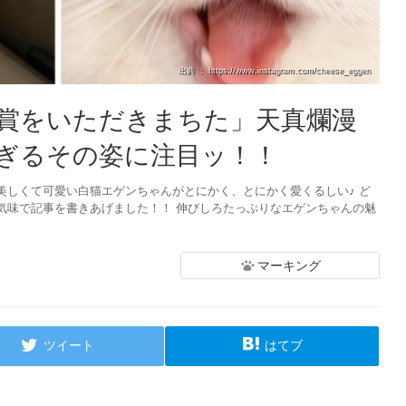
出典 ： https://www.instagram.com/cheese_eggen
賞をいただきまちた」天真爛漫
ぎるその姿に注目ッ！！
美しくて可愛い白猫エゲンちゃんがとにかく、とにかく愛くるしい♪ ど
気味で記事を書きあげました！！ 伸びしろたっぷりなエゲンちゃんの魅
マーキング
ツイート
はてブ