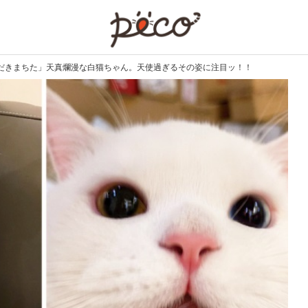
PECO
だきまちた」天真爛漫な白猫ちゃん。天使過ぎるその姿に注目ッ！！