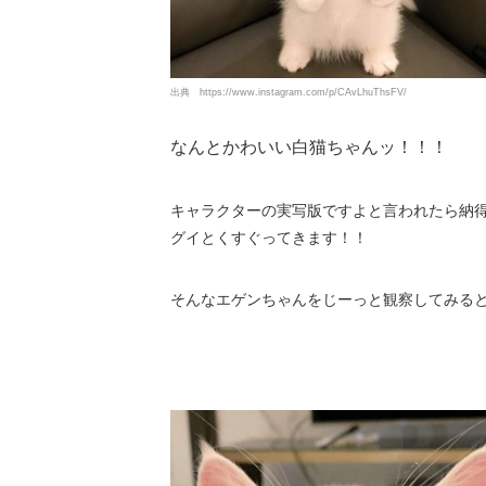
出典
https://www.instagram.com/p/CAvLhuThsFV/
なんとかわいい白猫ちゃんッ！！！
キャラクターの実写版ですよと言われたら納
グイとくすぐってきます！！
そんなエゲンちゃんをじーっと観察してみる