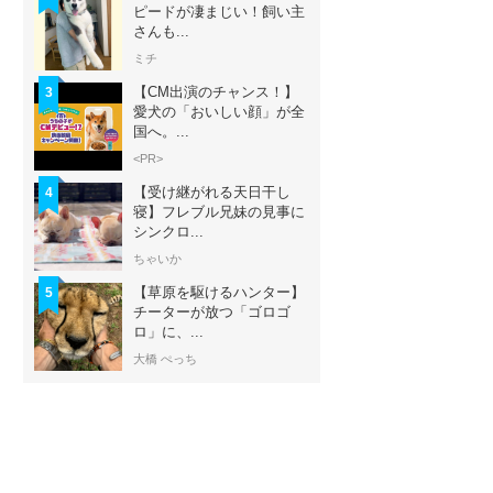
ピードが凄まじい！飼い主
さんも...
ミチ
【CM出演のチャンス！】
3
愛犬の「おいしい顔」が全
国へ。...
<PR>
【受け継がれる天日干し
4
寝】フレブル兄妹の見事に
シンクロ...
ちゃいか
【草原を駆けるハンター】
5
チーターが放つ「ゴロゴ
ロ」に、...
大橋 ぺっち