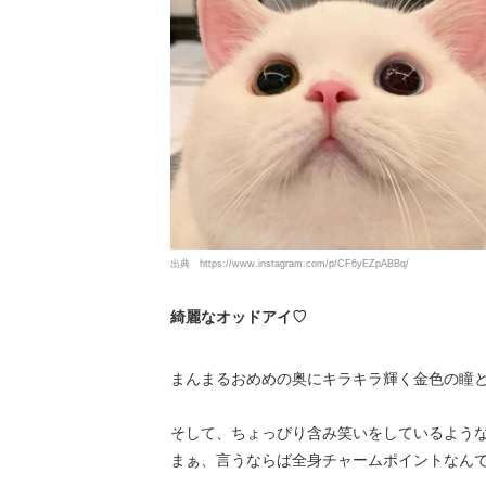
出典
https://www.instagram.com/p/CF6yEZpABBq/
綺麗なオッドアイ♡
まんまるおめめの奥にキラキラ輝く金色の瞳
そして、ちょっぴり含み笑いをしているような
まぁ、言うならば全身チャームポイントなん