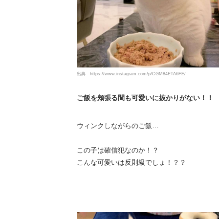
出典
https://www.instagram.com/p/CGM84ETA6FE/
ご飯を頬張る間も可愛いに抜かりがない！！
ウィンクしながらのご飯…
この子は確信犯なのか！？
こんな可愛いは反則級でしょ！？？