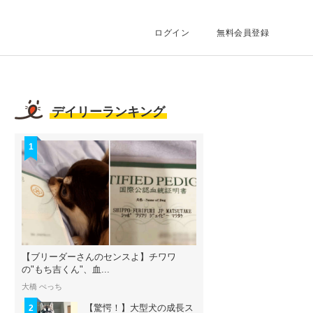
ログイン
無料会員登録
デイリーランキング
1
【ブリーダーさんのセンスよ】チワワ
の"もち吉くん"、血...
大橋 ぺっち
【驚愕！】大型犬の成長ス
2