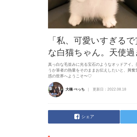
「私、可愛いすぎるで
な白猫ちゃん。天使過
真っ白な毛並みに光る宝石のようなオッドアイ。
うか筆者の熱量をそのままお伝えしたいと、興奮
惑の世界へようこそ〜♡
大橋 ぺっち
更新日：
2022.08.18
シェア