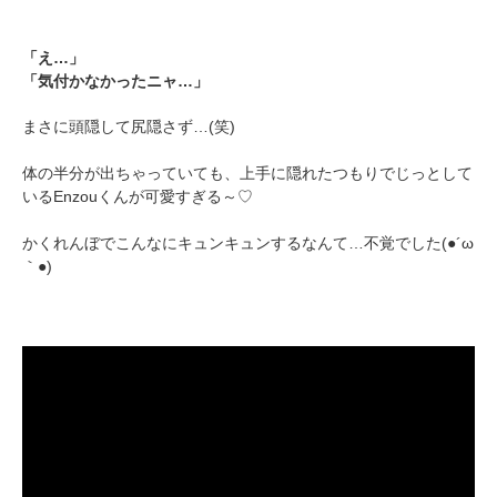
「え…」
「気付かなかったニャ…」
まさに頭隠して尻隠さず…(笑)
体の半分が出ちゃっていても、上手に隠れたつもりでじっとして
いるEnzouくんが可愛すぎる～♡
かくれんぼでこんなにキュンキュンするなんて…不覚でした(●´ω
｀●)