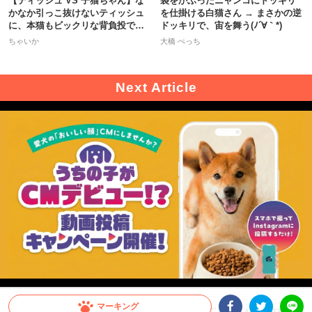
【ティッシュ VS 子猫ちゃん】な
袋をかぶったニャンコにドッキリ
かなか引っこ抜けないティッシュ
を仕掛ける白猫さん → まさかの逆
に、本猫もビックリな背負投で一
ドッキリで、宙を舞う(ﾉ´∀｀*)
本！
ちゃいか
大橋 ぺっち
マーキング