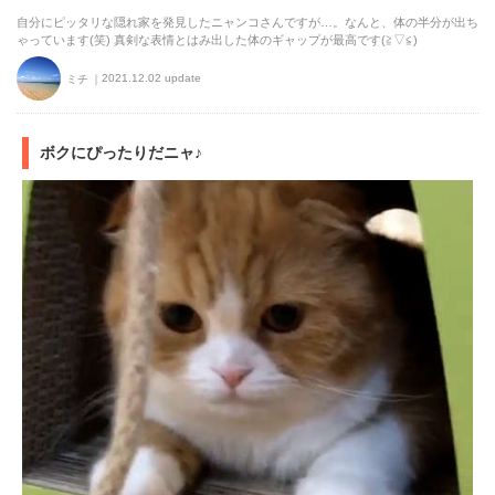
自分にピッタリな隠れ家を発見したニャンコさんですが…。なんと、体の半分が出ち
ゃっています(笑) 真剣な表情とはみ出した体のギャップが最高です(≧▽≦)
2021.12.02 update
ミチ
ボクにぴったりだニャ♪