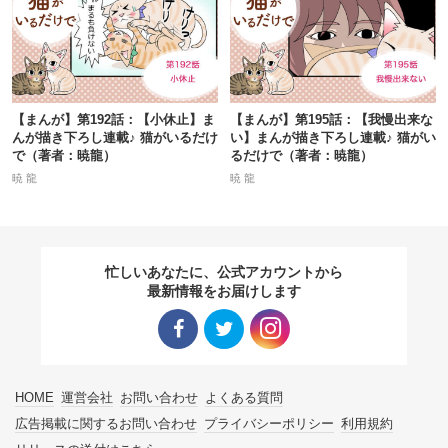
【まんが】第192話：【小休止】ま
【まんが】第195話：【我慢出来な
んが描き下ろし連載♪ 猫がいるだけ
い】まんが描き下ろし連載♪ 猫がい
で（著者：暁龍）
るだけで（著者：暁龍）
暁 龍
暁 龍
忙しいあなたに、公式アカウントから
最新情報をお届けします
Facebo
Twitter
Instagra
HOME
運営会社
お問い合わせ
よくある質問
ok リン
リンク
m リン
広告掲載に関するお問い合わせ
プライバシーポリシー
利用規約