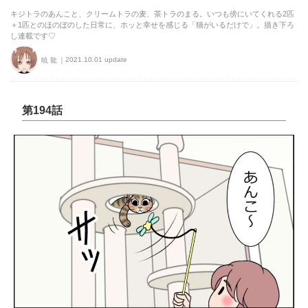
キジトラのあんこと、クリームトラの麦、茶トラのまる。いつも傍にいてくれる2匹
＋1匹とのほのぼのした日常に、ホッと幸せを感じる「猫がいるだけで」。描き下ろ
し連載です♡
2021.10.01 update
暁 龍
第194話