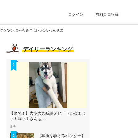
ログイン
無料会員登録
】ツンツンにゃんさま ほわほわわんさま
デイリーランキング
1
【驚愕！】大型犬の成長スピードが凄まじ
い！飼い主さんも...
ミチ
【草原を駆けるハンター】
2