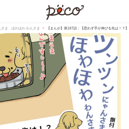
PECO
んさま ほわほわ わんさま
【まんが】第187話：【思わず手が伸びる先は！？