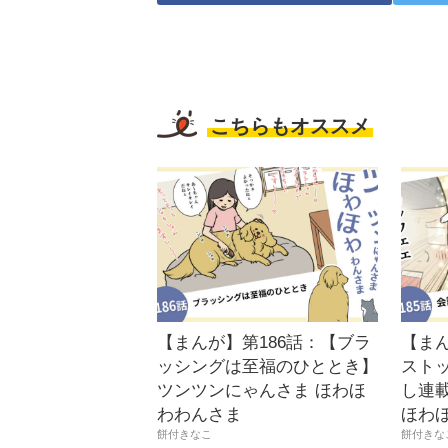
こちらもオススメ
【まんが】第186話：【ブラ
【まん
ッシングは至福のひととき】
スト
ツンツンにゃんさま ほわほ
し連載
わわんさま
ほわ
餅付きなこ
餅付きな