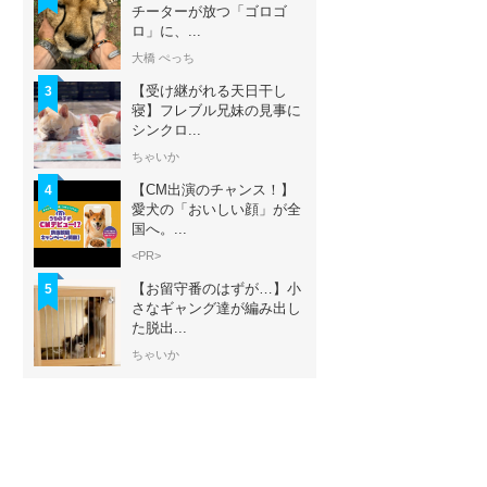
チーターが放つ「ゴロゴ
ロ」に、...
大橋 ぺっち
【受け継がれる天日干し
3
寝】フレブル兄妹の見事に
シンクロ...
ちゃいか
【CM出演のチャンス！】
4
愛犬の「おいしい顔」が全
国へ。...
<PR>
【お留守番のはずが…】小
5
さなギャング達が編み出し
た脱出...
ちゃいか