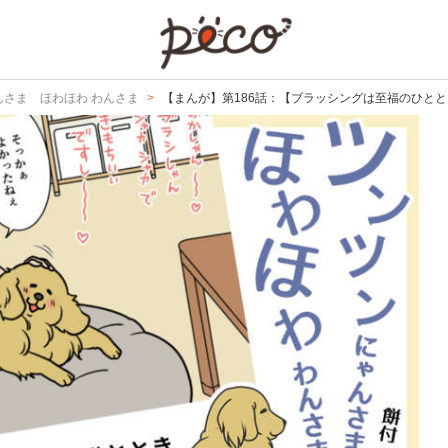
PECO
んさま ほわほわ わんさま
【まんが】第186話：【ブラッシングは至福のひと