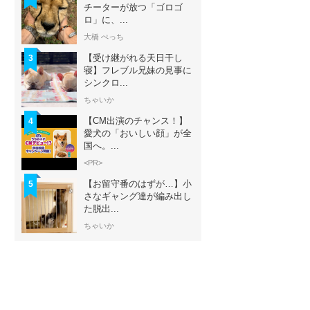
チーターが放つ「ゴロゴ
ロ」に、...
大橋 ぺっち
【受け継がれる天日干し
3
寝】フレブル兄妹の見事に
シンクロ...
ちゃいか
【CM出演のチャンス！】
4
愛犬の「おいしい顔」が全
国へ。...
<PR>
【お留守番のはずが…】小
5
さなギャング達が編み出し
た脱出...
ちゃいか