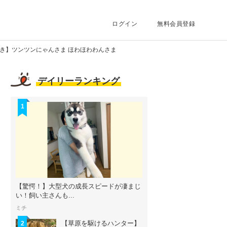
ログイン
無料会員登録
とき】ツンツンにゃんさま ほわほわわんさま
デイリーランキング
1
【驚愕！】大型犬の成長スピードが凄まじ
い！飼い主さんも...
ミチ
【草原を駆けるハンター】
2