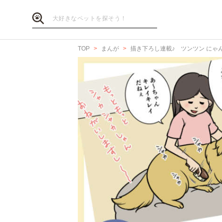
TOP
まんが
描き下ろし連載♪ ツンツン にゃ