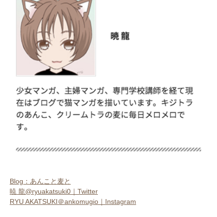
Blog：あんこと麦と
暁 龍@ryuakatsuki0｜Twitter
RYU AKATSUKI＠ankomugio｜Instagram