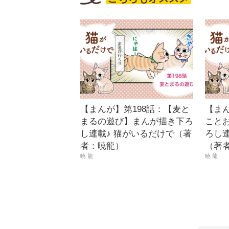
【まんが】第198話：【麦と
【まん
まるの遊び】まんが描き下ろ
こと
し連載♪ 猫がいるだけで（著
ろし連
者：暁龍）
（著
暁 龍
暁 龍