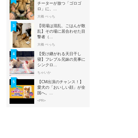
チーターが放つ「ゴロゴ
ロ」に、...
大橋 ぺっち
【現場は混乱、ごはんが散
3
乱】その場に居合わせた目
撃者（...
大橋 ぺっち
【受け継がれる天日干し
4
寝】フレブル兄妹の見事に
シンクロ...
ちゃいか
【CM出演のチャンス！】
5
愛犬の「おいしい顔」が全
国へ。...
<PR>