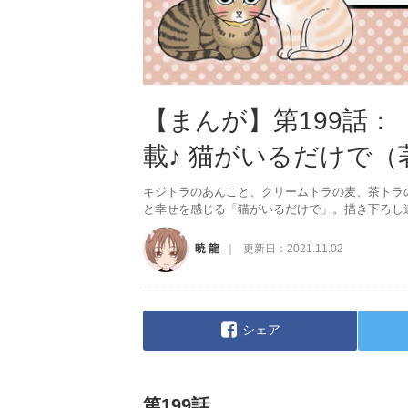
【まんが】第199話
載♪ 猫がいるだけで（
キジトラのあんこと、クリームトラの麦、茶トラ
と幸せを感じる「猫がいるだけで」。描き下ろし
暁 龍
更新日：
2021.11.02
シェア
第199話