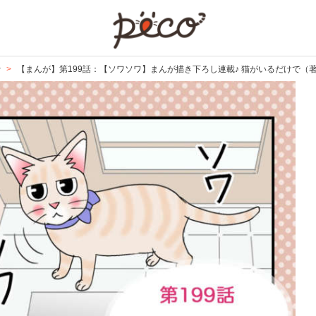
PECO
で
【まんが】第199話：【ソワソワ】まんが描き下ろし連載♪ 猫がいるだけで（