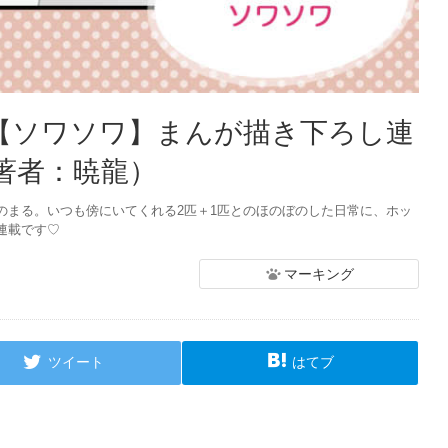
：【ソワソワ】まんが描き下ろし連
著者：暁龍）
のまる。いつも傍にいてくれる2匹＋1匹とのほのぼのした日常に、ホッ
連載です♡
マーキング
ツイート
はてブ