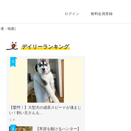
ログイン
無料会員登録
著者：暁龍）
デイリーランキング
1
【驚愕！】大型犬の成長スピードが凄まじ
い！飼い主さんも...
ミチ
【草原を駆けるハンター】
2