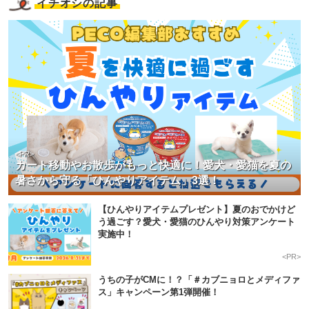
イチオシの記事
<PR>
カート移動やお散歩がもっと快適に！愛犬・愛猫を夏の
暑さから守る「ひんやりアイテム」3選！
【ひんやりアイテムプレゼント】夏のおでかけど
う過ごす？愛犬・愛猫のひんやり対策アンケート
実施中！
<PR>
うちの子がCMに！？「＃カブニョロとメディファ
ス」キャンペーン第1弾開催！