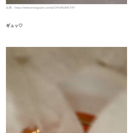
出典 : https://www.instagram.com/p/CPniNUMA7IP/
ギュッ♡
PECOアプリをダウンロード済みの方
アプリで開く
閉じる
pecodogs
pecocats
いぬ部をフォロー
ねこ部をフォロー
アプリをダウンロードする