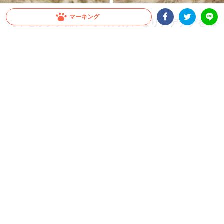
マーキング
【幸せがダダ漏れ♡】仰向けになりナデナデを催
促するワンコ。この後更にとろける出来事が待っ
Facebookシェア
Twitterシェア
LINE
ていた♪
大好きな飼い主さんとのイチャイチャタイム♪ これでもかというくらいデレデレな柴
犬さんの表情が愛おしくて…♡
2021.11.23 update
ミチ
愛情いっぱい幸せいっぱい♡