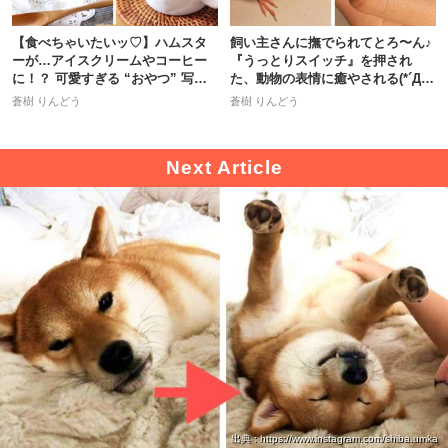
【食べちゃいたいッ♡】ハムスタ
飼い主さんに撫でられてとろ〜ん♪
ーが…アイスクリームやコーヒー
『うっとりスイッチ』を押され
に！？ 可愛すぎる “おやつ” 写真
た、動物の表情に癒やされる(*´Д
集♪
｀)
蒼樹 りんどう
蒼樹 りんどう
出典 : https://www.instagram.com/shiba.umka