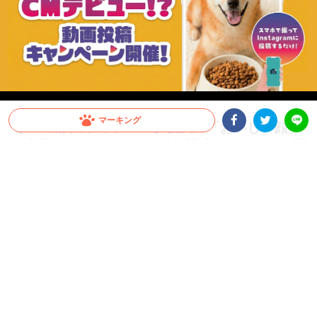
マーキング
【CM出演のチャンス！】愛犬の「おいしい顔」
が全国へ。メディコート動画投稿キャンペーン開
Facebookシェア
Twitterシェア
LINE
催！
愛犬がCMデビュー！？ペットライン『メディコート』では「おいしい顔」の動画投
稿キャンペーンを開催中。グランプリは2026年10月以降公開予定のWEB CMに出演
決定！さらに抽選で総計100名様に「ごほうびセット」をプレゼント。参加はInstagr
amに投稿するだけ。スマホで手軽に、うちの子の晴れ舞台を目指しましょう！
PR
ペットライン株式会社
グランプリはCM出演権！さらに抽選で総計100名様
にプレゼントも