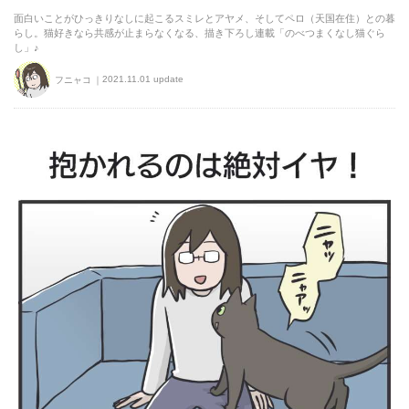
面白いことがひっきりなしに起こるスミレとアヤメ、そしてペロ（天国在住）との暮
らし。猫好きなら共感が止まらなくなる、描き下ろし連載「のべつまくなし猫ぐら
し」♪
2021.11.01 update
フニャコ