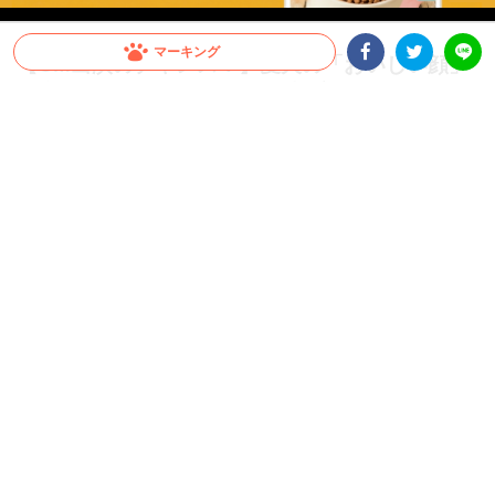
マーキング
【CM出演のチャンス！】愛犬の「おいしい顔」
Facebookシェア
Twitterシェア
が全国へ。メディコート動画投稿キャンペーン開
LINE
催！
愛犬がCMデビュー！？ペットライン『メディコート』では「おいしい顔」の動画投
稿キャンペーンを開催中。グランプリは2026年10月以降公開予定のWEB CMに出演
決定！さらに抽選で総計100名様に「ごほうびセット」をプレゼント。参加はInstagr
amに投稿するだけ。スマホで手軽に、うちの子の晴れ舞台を目指しましょう！
PR
ペットライン株式会社
グランプリはCM出演権！さらに抽選で総計100名様
にプレゼントも