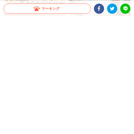
マーキング
Facebookシェア
Twitterシェア
LINE
【ザワつく子ネコたち】輪の中に1
【子猫がイヤイヤ期突入！？】わ
匹の柴犬さんが紛れ込む！？ 異変
んぱく坊やが脱走。開始早々、母
を感じた子ネコたちは(´艸｀)
猫に見つかりミッション達成の危
機！
ちゃいか
ミチ