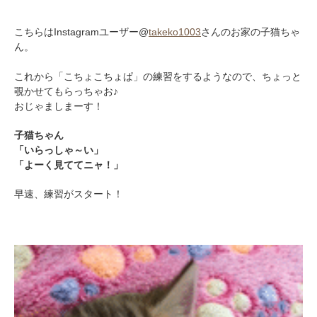
こちらはInstagramユーザー@
takeko1003
さんのお家の子猫ちゃ
ん。
これから「こちょこちょぱ」の練習をするようなので、ちょっと
覗かせてもらっちゃお♪
おじゃましまーす！
子猫ちゃん
「いらっしゃ～い」
「よーく見ててニャ！」
早速、練習がスタート！