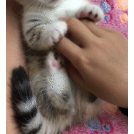
pecodogs
pecocats
いぬ部をフォロー
ねこ部をフォロー
アプリをダウンロードする