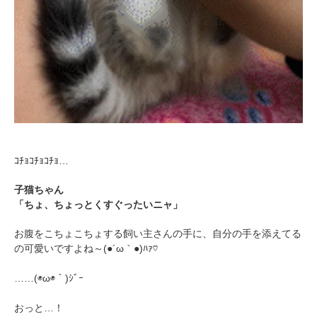
ｺﾁｮｺﾁｮｺﾁｮ…
子猫ちゃん
「ちょ、ちょっとくすぐったいニャ」
お腹をこちょこちょする飼い主さんの手に、自分の手を添えてる
の可愛いですよね～(●´ω｀●)ﾊｧ♡
……(◉ω◉｀)ｼﾞｰ
おっと…！