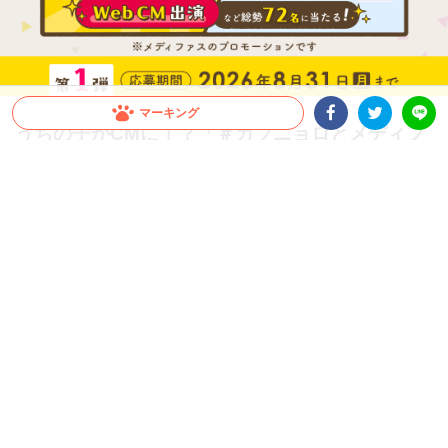
マーキング
うちの子がCMに！？「＃カブニョロとメディフ
Facebookシェア
Twitterシェア
LINE
ァス」キャンペーン第1弾開催！
1kg以上のメディファス、またはメディファスアドバンスの購入で、CM出演権や豪
華賞品が総勢72名に当たる！愛猫の下部尿路の健康ケアをしながら応募しよう！Inst
agramで動画を投稿、もしくは商品購入レシートで応募ができるよ！
PR
ペットライン株式会社
当選賞品はこちら！
「＃カブニョロとメディファス」キャンペーン第1弾が開催！
1kg以上のメディファス、またはメディファスアドバンスの購入
で、CM出演権や豪華賞品が
総勢72名
に当たる！