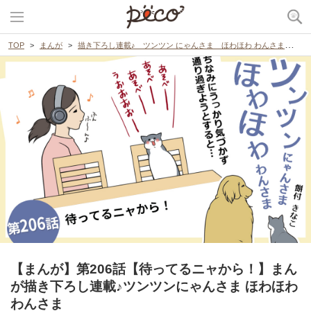
TOP
まんが
描き下ろし連載♪ ツンツン にゃんさま ほわほわ わんさま
【
【まんが】第206話【待ってるニャから！】まん
が描き下ろし連載♪ツンツンにゃんさま ほわほわ
わんさま