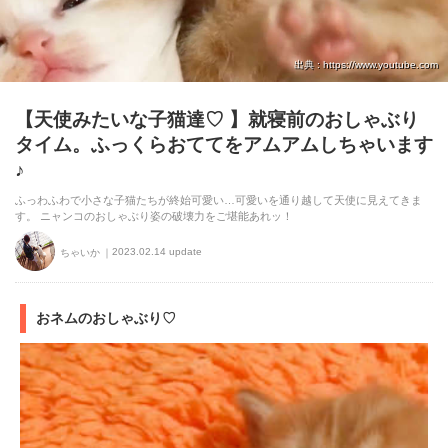
アプリをダウンロードする
出典 : https://www.youtube.com
【天使みたいな子猫達♡ 】就寝前のおしゃぶり
タイム。ふっくらおててをアムアムしちゃいます
♪
ふっわふわで小さな子猫たちが終始可愛い…可愛いを通り越して天使に見えてきま
す。 ニャンコのおしゃぶり姿の破壊力をご堪能あれッ！
2023.02.14 update
ちゃいか
おネムのおしゃぶり♡