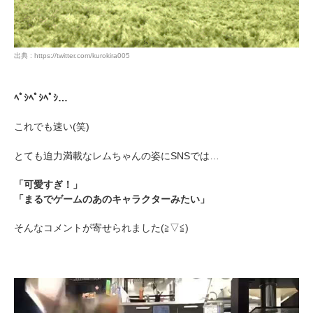
出典 : https://twitter.com/kurokira005
ﾍﾟｼﾍﾟｼﾍﾟｼ…
これでも速い(笑)
とても迫力満載なレムちゃんの姿にSNSでは…
「可愛すぎ！」
「まるでゲームのあのキャラクターみたい」
そんなコメントが寄せられました(≧▽≦)