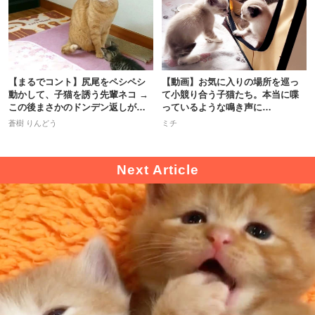
【まるでコント】尻尾をペシペシ
【動画】お気に入りの場所を巡っ
動かして、子猫を誘う先輩ネコ →
て小競り合う子猫たち。本当に喋
この後まさかのドンデン返しが…
っているような鳴き声に…
(笑)
蒼樹 りんどう
ミチ
PECOアプリをダウンロード済みの方
アプリで開く
閉じる
pecodogs
pecocats
いぬ部をフォロー
ねこ部をフォロー