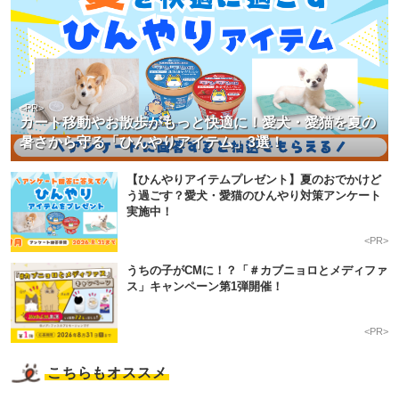
<PR>
カート移動やお散歩がもっと快適に！愛犬・愛猫を夏の
暑さから守る「ひんやりアイテム」3選！
【ひんやりアイテムプレゼント】夏のおでかけど
う過ごす？愛犬・愛猫のひんやり対策アンケート
実施中！
<PR>
うちの子がCMに！？「＃カブニョロとメディファ
ス」キャンペーン第1弾開催！
<PR>
こちらもオススメ