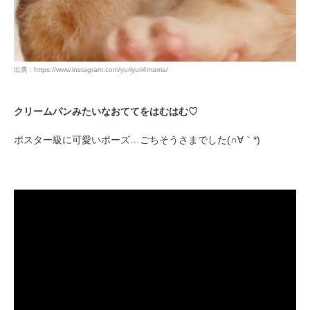
出典 : https://www.instagram.com/yuriyuri4mama/
クリームパンみたいなおててをはむはむ♡
ポスター級に可愛いポーズ…ごちそうさまでした(∩∀｀*)