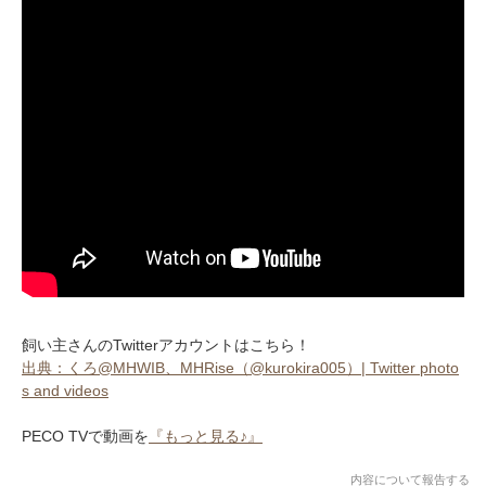
飼い主さんのTwitterアカウントはこちら！
出典：くろ@MHWIB、MHRise（@kurokira005）| Twitter photo
s and videos
PECO TVで動画を
『もっと見る♪』
内容について報告する