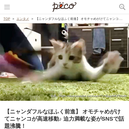
TOP
エンタメ
【ニャンダフルなほふく前進】 オモチャめがけてニャンコが高速移動♪ 迫力満載な姿がSNSで話題沸騰！
出典 : https://www.youtube.com/watch?v=EgqsMCFGtwM
【ニャンダフルなほふく前進】 オモチャめがけ
てニャンコが高速移動♪ 迫力満載な姿がSNSで話
題沸騰！