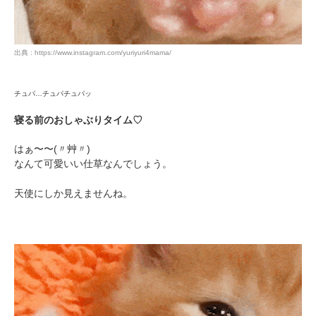
出典 : https://www.instagram.com/yuriyuri4mama/
チュパ…チュパチュパッ
寝る前のおしゃぶりタイム♡
はぁ〜〜(〃艸〃)
なんて可愛いい仕草なんでしょう。
天使にしか見えませんね。