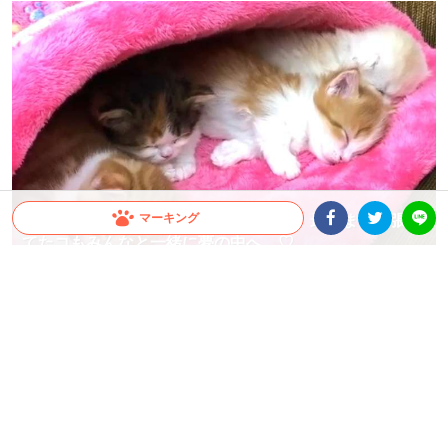
マーキング
お布団の中でスヤスヤ眠る子ネコたち。最後まで頑張っ
てたコもみんなと一緒に夢の中へ…♡
Facebookシェア
Twitterシェア
LINE
【ザワつく子ネコたち】輪の中に1
【◯◯を止められる！？】徐々に