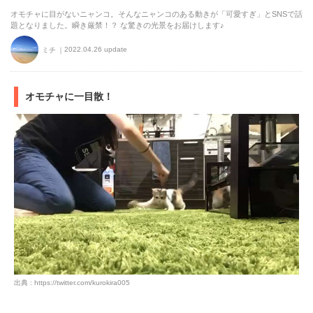
オモチャに目がないニャンコ。そんなニャンコのある動きが「可愛すぎ」とSNSで話
題となりました。瞬き厳禁！？ な驚きの光景をお届けします♪
2022.04.26 update
ミチ
オモチャに一目散！
出典 : https://twitter.com/kurokira005