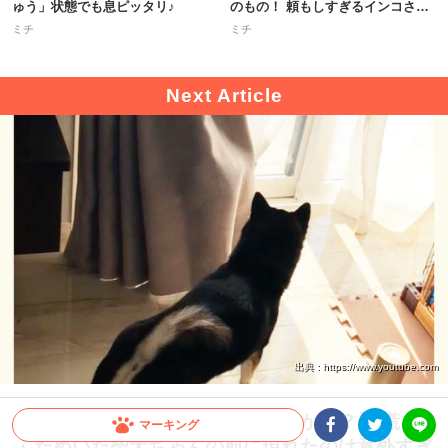
ゅう」状態でも息ピッタリ♪
のもの！ 頼もしすぎるインコさん
に拍手♪
ミチ
ミチ
出典 : https://www.youtube.com
【カーテンの裏でモゾモゾ動く何か！？】 慌て
マーキング
ふためいた柴犬ちゃんの前に現れたのは意外すぎ