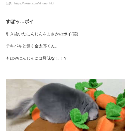
出典 : https://twitter.com/kintaro_hibi
すぽッ…ポイ
引き抜いたにんじんをまさかのポイ(笑)
テキパキと働く金太郎くん。
もはやにんじんには興味なし！？
PECOアプリをダウンロード済みの方
アプリで開く
閉じる