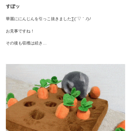
すぽッ
華麗ににんじんを引っこ抜きました∑(´▽｀ﾉ)ﾉ
お見事ですね！
その後も収穫は続き…