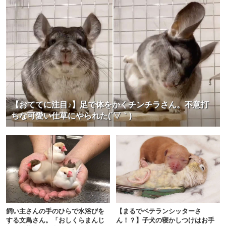
【おててに注目♪】足で体をかくチンチラさん。不意打
ちな可愛い仕草にやられた(´▽｀)
飼い主さんの手のひらで水浴びを
【まるでベテランシッターさ
する文鳥さん。「おしくらまんじ
ん！？】子犬の寝かしつけはお手