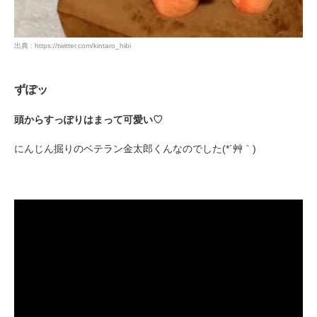
pecodogs
pecocats
出典 : https://twitter.com/kintaro_hibi
いぬ部をフォロー
ねこ部をフォロー
ずぽッ
アプリをダウンロードする
頭からすっぽりはまって可愛い♡
にんじん掘りのベテラン金太郎くんなのでした(*´艸｀)