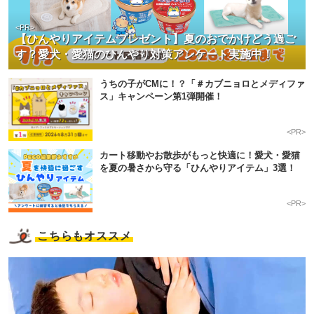
<PR>
【ひんやりアイテムプレゼント】夏のおでかけどう過ご
す？愛犬・愛猫のひんやり対策アンケート実施中！
うちの子がCMに！？「＃カブニョロとメディファ
ス」キャンペーン第1弾開催！
<PR>
カート移動やお散歩がもっと快適に！愛犬・愛猫
を夏の暑さから守る「ひんやりアイテム」3選！
<PR>
こちらもオススメ