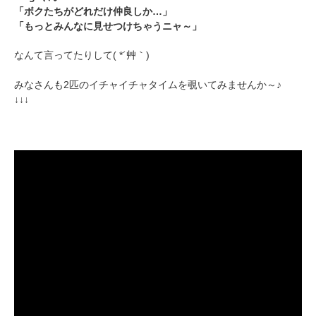
「ボクたちがどれだけ仲良しか…」
PECOアプリをダウンロード済みの方
「もっとみんなに見せつけちゃうニャ～」
アプリで開く
なんて言ってたりして( *´艸｀)
閉じる
みなさんも2匹のイチャイチャタイムを覗いてみませんか～♪
↓↓↓
pecodogs
pecocats
いぬ部をフォロー
ねこ部をフォロー
アプリをダウンロードする