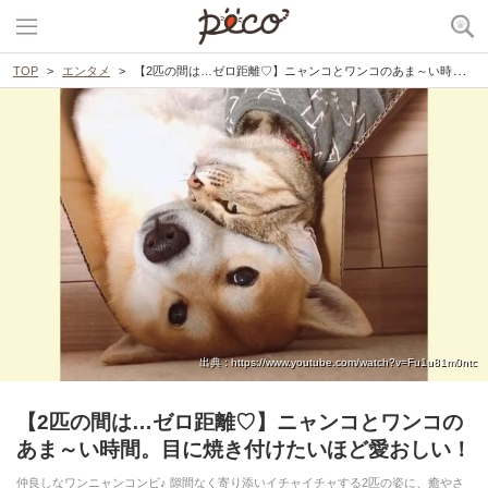
TOP
エンタメ
【2匹の間は…ゼロ距離♡】ニャンコとワンコのあま～い時間。目に焼き付けたいほど愛おしい！
出典 : https://www.youtube.com/watch?v=Fu1u81m0ntc
【2匹の間は…ゼロ距離♡】ニャンコとワンコの
あま～い時間。目に焼き付けたいほど愛おしい！
仲良しなワンニャンコンビ♪ 隙間なく寄り添いイチャイチャする2匹の姿に、癒やさ