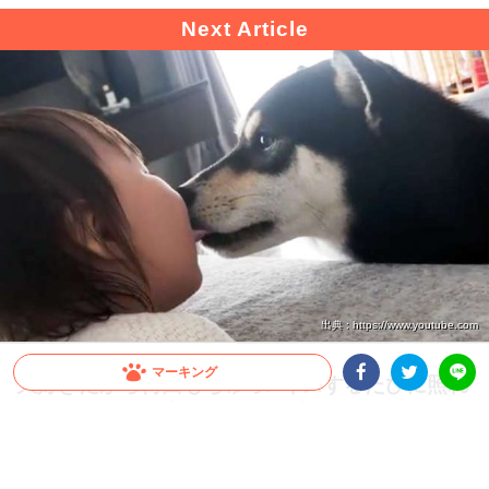
出典 : https://www.youtube.com
マーキング
大好きだから何回もちゅっ♪ キスするたびに照れ
ちゃうワンコと赤ちゃんが可愛すぎた！
Facebookシェア
Twitterシェア
LINE
柴犬ちゃんが座っているソファーへよちよち歩いていく赤ちゃん。ちゅーをしては照
れちゃう姿がなんとも初々しくて癒されてしまいました(*´艸｀)