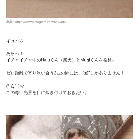
出典 : https://www.instagram.com/halu4809
ギュ～♡
あらっ！
イチャイチャ中のHaluくん（柴犬）とMugiくんを発見♪
ゼロ距離で寄り添い合う2匹の間には、“愛”しかありません！
(*´Д｀)ﾊｧ
この尊い光景を目に焼き付けておきたい。