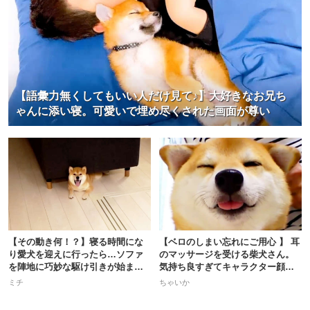
【語彙力無くしてもいい人だけ見て♪】大好きなお兄ち
ゃんに添い寝。可愛いで埋め尽くされた画面が尊い
【その動き何！？】寝る時間にな
【ベロのしまい忘れにご用心 】 耳
り愛犬を迎えに行ったら…ソファ
のマッサージを受ける柴犬さん。
を陣地に巧妙な駆け引きが始まっ
気持ち良すぎてキャラクター顔
た！
に！？
ミチ
ちゃいか