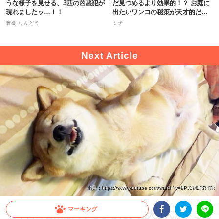
うな様子を見せる、3匹の凶悪犯が
だ見つめるより効果的！？ お庭に
現れましたッ…！！
出たいワンコの秘策が天才的だっ
た
蒼樹 りんどう
ミチ
出典 : https://www.youtube.com/watch?v=9PJ3M1RR4Tk
マーキング
【本日の営業は終了しました】柴犬さんが、こん