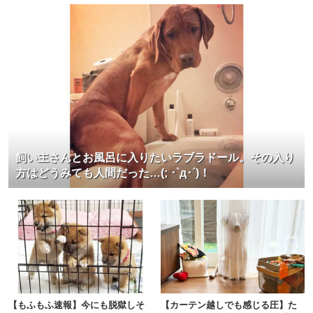
飼い主さんとお風呂に入りたいラブラドール。その入り
方はどうみても人間だった…(; ･`д･´)！
【もふもふ速報】今にも脱獄しそ
【カーテン越しでも感じる圧】た