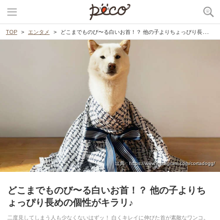
TOP
エンタメ
どこまでものび〜る白いお首！？ 他の子よりちょっぴり長めの個性がキラリ♪
出典 : https://www.instagram.com/cortadogg/
どこまでものび〜る白いお首！？ 他の子よりち
ょっぴり長めの個性がキラリ♪
二度見してしまう人も少なくないはずッ！ 白くキレイに伸びた首が素敵なワンコ。