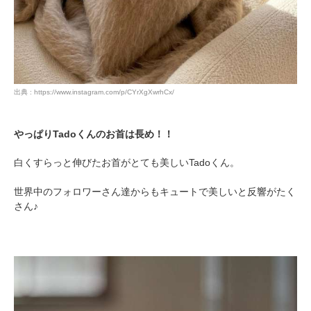
出典 : https://www.instagram.com/p/CYrXgXwrhCx/
やっぱりTadoくんのお首は長め！！
白くすらっと伸びたお首がとても美しいTadoくん。
世界中のフォロワーさん達からもキュートで美しいと反響がたく
さん♪