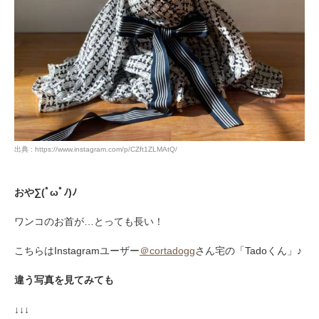
出典 : https://www.instagram.com/p/CZft1ZLMAtQ/
おや∑(ﾟωﾟﾉ)ﾉ
ワンコのお首が…とっても長い！
こちらはInstagramユーザー
＠cortadogg
さん宅の「Tadoくん」♪
違う写真を見てみても
↓↓↓