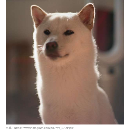
PECOアプリをダウンロード済みの方
アプリで開く
閉じる
pecodogs
pecocats
いぬ部をフォロー
ねこ部をフォロー
アプリをダウンロードする
出典 : https://www.instagram.com/p/CYW_SAcPj6k/