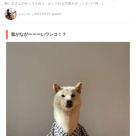
飼い主さんのセンスも光り、おしゃれな写真がざっくざく(*´艸｀)
2022.03.15 update
ちゃいか
首がながーーーいワンコ！？