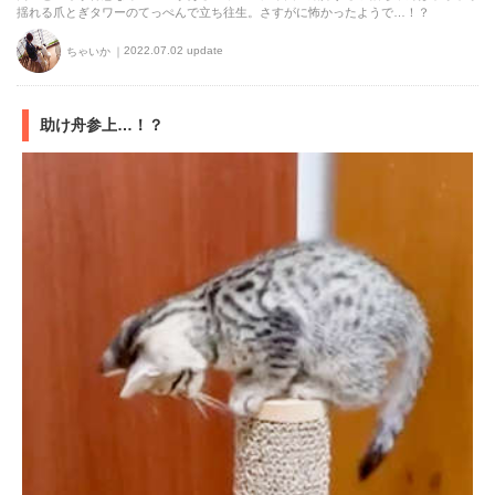
揺れる爪とぎタワーのてっぺんで立ち往生。さすがに怖かったようで…！？
2022.07.02 update
ちゃいか
助け舟参上…！？