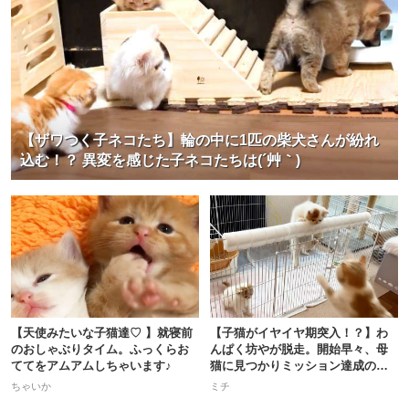
【ザワつく子ネコたち】輪の中に1匹の柴犬さんが紛れ
込む！？ 異変を感じた子ネコたちは(´艸｀)
【天使みたいな子猫達♡ 】就寝前
【子猫がイヤイヤ期突入！？】わ
のおしゃぶりタイム。ふっくらお
んぱく坊やが脱走。開始早々、母
ててをアムアムしちゃいます♪
猫に見つかりミッション達成の危
機！
ちゃいか
ミチ