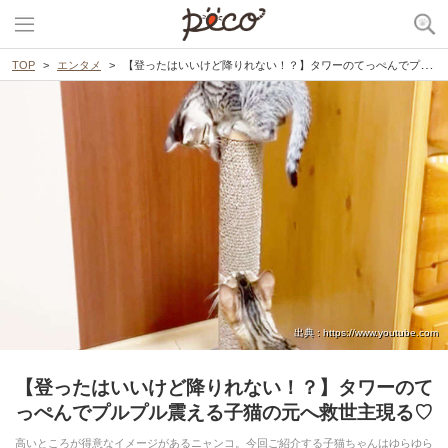
TOP
エンタメ
【登ったはいいけど降りれない！？】タワーのてっぺんでプルプル震える子猫の元へ救世主現る♡
出典 : https://www.youtube.com
【登ったはいいけど降りれない！？】タワーのて
っぺんでプルプル震える子猫の元へ救世主現る♡
高いところが得意なイメージがあるニャンコ。今回ご紹介する子猫ちゃんはゆらゆら