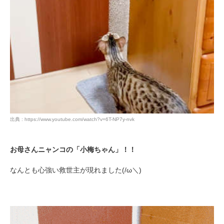
PECOアプリをダウンロード済みの方
アプリで開く
出典 : https://www.youtube.com/watch?v=6T-NP7y-nvk
閉じる
お母さんニャンコの「小梅ちゃん」！！
なんとも心強い救世主が現れました(/ω＼)
pecodogs
pecocats
いぬ部をフォロー
ねこ部をフォロー