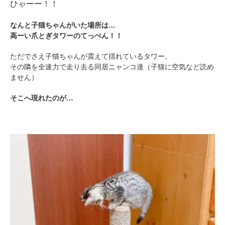
ひゃーー！！
なんと子猫ちゃんがいた場所は…
高ーい爪とぎタワーのてっぺん！！
ただでさえ子猫ちゃんが震えて揺れているタワー。
その隣を全速力で走り去る同居ニャンコ達（子猫に空気など読め
ません）
そこへ現れたのが…