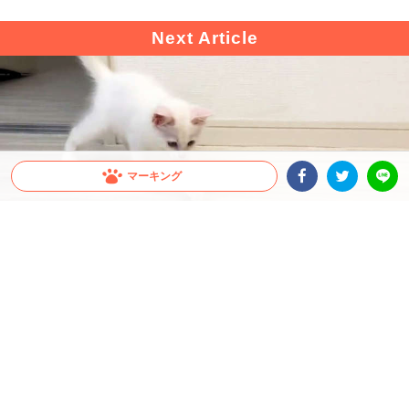
マーキング
Facebookシェア
Twitterシェア
LINE
出典 : https://twitter.com/meltube_cat
【点を書いた紙を置いてみた】ジーっと見つめる
子猫が近づく → この後、悶絶しちゃう行動に(*
´Д｀)
白い紙の中心に書かれたのは黒い点。その紙を子猫の前に置くと、予想外の反応に骨