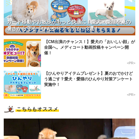
<PR>
カート移動やお散歩がもっと快適に！愛犬・愛猫を夏の
暑さから守る「ひんやりアイテム」3選！
【CM出演のチャンス！】愛犬の「おいしい顔」が
全国へ。メディコート動画投稿キャンペーン開
催！
<PR>
【ひんやりアイテムプレゼント】夏のおでかけど
う過ごす？愛犬・愛猫のひんやり対策アンケート
実施中！
<PR>
こちらもオススメ