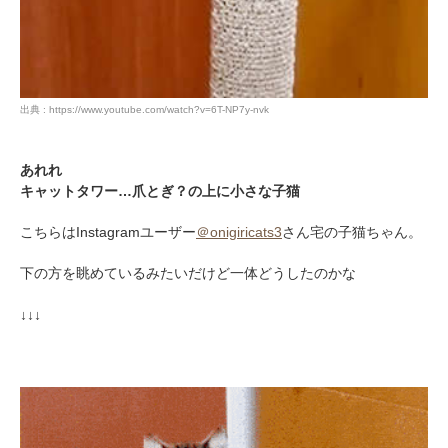
出典 : https://www.youtube.com/watch?v=6T-NP7y-nvk
あれれ
キャットタワー…爪とぎ？の上に小さな子猫
こちらはInstagramユーザー
＠onigiricats3
さん宅の子猫ちゃん。
下の方を眺めているみたいだけど一体どうしたのかな
↓↓↓