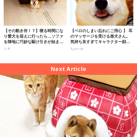
いぬ部をフォロー
ねこ部をフォロー
アプリをダウンロードする
【その動き何！？】寝る時間にな
【ベロのしまい忘れにご用心 】 耳
り愛犬を迎えに行ったら…ソファ
のマッサージを受ける柴犬さん。
を陣地に巧妙な駆け引きが始まっ
気持ち良すぎてキャラクター顔
た！
に！？
ミチ
ちゃいか