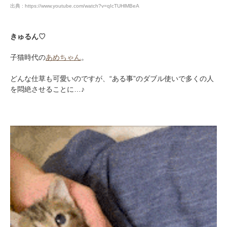
出典 : https://www.youtube.com/watch?v=qIcTUHlMBeA
きゅるん♡
子猫時代の
あめちゃん
。
どんな仕草も可愛いのですが、“ある事”のダブル使いで多くの人
を悶絶させることに…♪