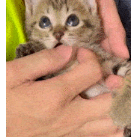
PECOアプリをダウンロード済みの方
アプリで開く
閉じる
pecodogs
pecocats
いぬ部をフォロー
ねこ部をフォロー