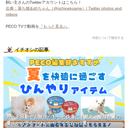
飼い主さんのTwitterアカウントはこちら！
出典：落ち猫あめちゃん（@ochinekoame）| Twitter photos and
videos
PECO TVで動画を
『もっと見る♪』
内容について報告する
イチオシの記事
<PR>
カート移動やお散歩がもっと快適に！愛犬・愛猫を夏の
暑さから守る「ひんやりアイテム」3選！