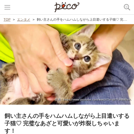
TOP
エンタメ
飼い主さんの手をハムハムしながら上目遣いする子猫♡ 完璧なあざと可愛いが炸裂しちゃいます！
出典 : https://www.youtube.com/watch?v=qIcTUHlMBeA
飼い主さんの手をハムハムしながら上目遣いする
子猫♡ 完璧なあざと可愛いが炸裂しちゃいま
す！