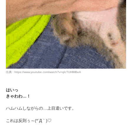
アプリをダウンロードする
出典 : https://www.youtube.com/watch?v=qIcTUHlMBeA
はいっ
きゃわわ…！
ハムハムしながらの…上目遣いです。
これは反則ぅ～(*´Д｀)♡