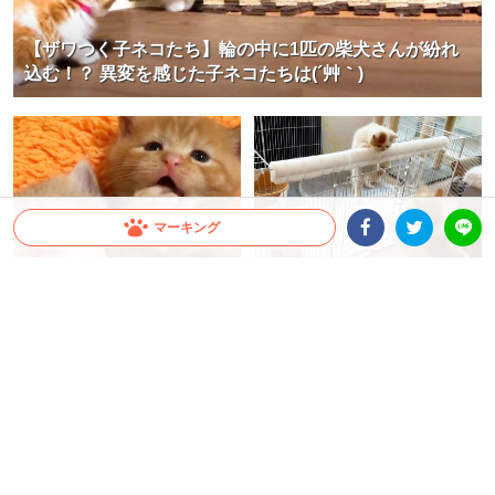
【ザワつく子ネコたち】輪の中に1匹の柴犬さんが紛れ
込む！？ 異変を感じた子ネコたちは(´艸｀)
マーキング
Facebookシェア
Twitterシェア
LINE
【天使みたいな子猫達♡ 】就寝前
【子猫がイヤイヤ期突入！？】わ
のおしゃぶりタイム。ふっくらお
んぱく坊やが脱走。開始早々、母
ててをアムアムしちゃいます♪
猫に見つかりミッション達成の危
機！
ちゃいか
ミチ