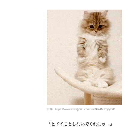
出典
https://www.instagram.com/reel/Ca4MfL5pyG8/
「ヒドイことしないでくれにゃ…」