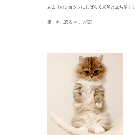
あまりのショックにしばらく呆然と立ち尽く
指一本…恐るべしッ(笑)