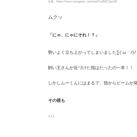
出典
https://www.instagram.com/reel/Ca4MfL5pyG8/
ムクッ
「にゃ、にゃにそれ！？」
勢いよく立ち上がってしまいました∑(´ω｀ﾉ)ﾉ
飼い主さんが近づけた指はたったの一本！！
しかしムーくんにはまるで、指からビームが発
その後も
↓↓↓