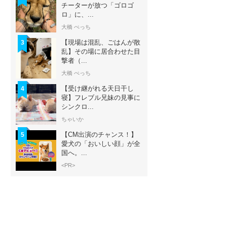
チーターが放つ「ゴロゴ
ロ」に、...
大橋 ぺっち
【現場は混乱、ごはんが散
3
乱】その場に居合わせた目
撃者（...
大橋 ぺっち
【受け継がれる天日干し
4
寝】フレブル兄妹の見事に
シンクロ...
ちゃいか
【CM出演のチャンス！】
5
愛犬の「おいしい顔」が全
国へ。...
<PR>