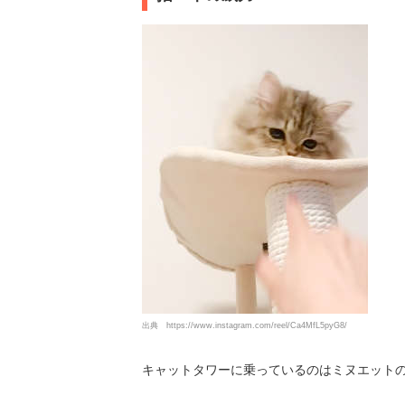
出典
https://www.instagram.com/reel/Ca4MfL5pyG8/
キャットタワーに乗っているのはミヌエット