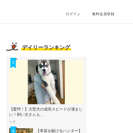
ログイン
無料会員登録
デイリーランキング
1
【驚愕！】大型犬の成長スピードが凄まじ
い！飼い主さんも...
ミチ
【草原を駆けるハンター】
2