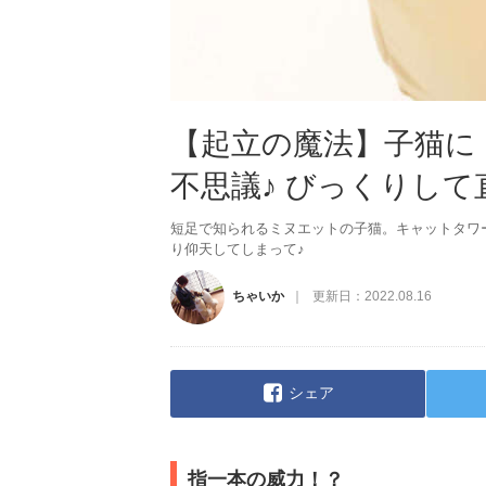
【起立の魔法】子猫に 
不思議♪ びっくりし
短足で知られるミヌエットの子猫。キャットタワ
り仰天してしまって♪
ちゃいか
更新日：
2022.08.16
シェア
指一本の威力！？