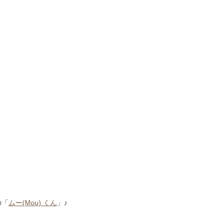
の「
ムー(Mou) くん
」♪