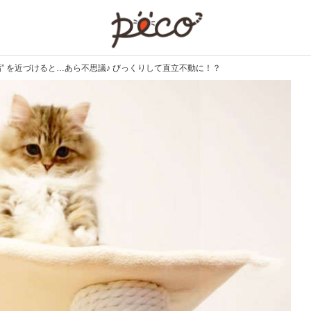
PECO
指” を近づけると…あら不思議♪ びっくりして直立不動に！？