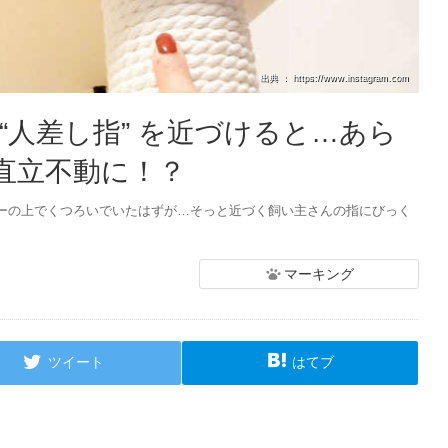
出典 ： https://www.instagram.com
“人差し指” を近づけると…あら
て直立不動に！？
ーの上でくつろいでいたはずが…そっと近づく飼い主さんの指にびっく
マーキング
ツイート
はてブ