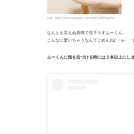
出典
https://www.instagram.com/reel/Ca4MfL5pyG8/
なんとも言えぬ表情で見下ろすムーくん。
こんなに驚いちゃうなんてごめんね(´・ω・｀
ムーくんに指を近づける時には２本以上にしま