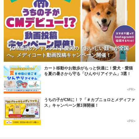
<PR>
【CM出演のチャンス！】愛犬の「おいしい顔」が全国
へ。メディコート動画投稿キャンペーン開催！
カート移動やお散歩がもっと快適に！愛犬・愛猫
を夏の暑さから守る「ひんやりアイテム」3選！
<PR>
うちの子がCMに！？「＃カブニョロとメディファ
ス」キャンペーン第1弾開催！
<PR>