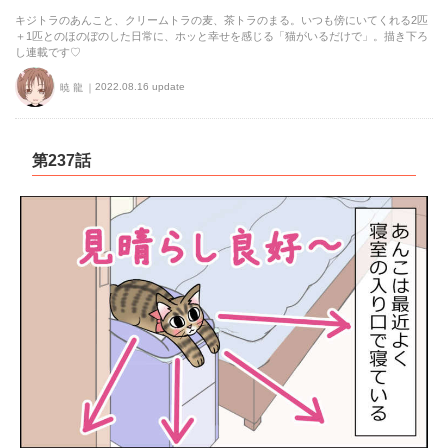
キジトラのあんこと、クリームトラの麦、茶トラのまる。いつも傍にいてくれる2匹
＋1匹とのほのぼのした日常に、ホッと幸せを感じる「猫がいるだけで」。描き下ろ
し連載です♡
2022.08.16 update
暁 龍
第237話