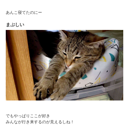
アプリで開く
あんこ寝てたのにー
閉じる
まぶしい
pecodogs
pecocats
いぬ部をフォロー
ねこ部をフォロー
アプリをダウンロードする
でもやっぱりここが好き
みんなが行き来するのが見えるしね！