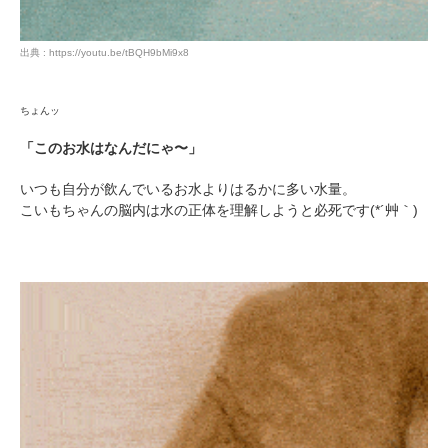
出典 : https://youtu.be/tBQH9bMi9x8
ちょんッ
「このお水はなんだにゃ〜」
いつも自分が飲んでいるお水よりはるかに多い水量。
こいもちゃんの脳内は水の正体を理解しようと必死です(*´艸｀)