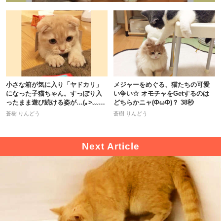
アプリで開く
閉じる
小さな箱が気に入り「ヤドカリ」
メジャーをめぐる、猫たちの可愛
になった子猫ちゃん。すっぽり入
い争い☆ オモチャをGetするのは
pecodogs
pecocats
ったまま遊び続ける姿が…(｡>﹏
どちらかニャ(ΦωΦ)？ 38秒
<｡)
いぬ部をフォロー
ねこ部をフォロー
蒼樹 りんどう
蒼樹 りんどう
アプリをダウンロードする