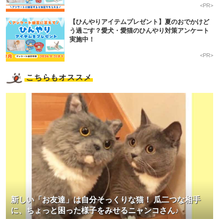
<PR>
【ひんやりアイテムプレゼント】夏のおでかけど
う過ごす？愛犬・愛猫のひんやり対策アンケート
実施中！
<PR>
こちらもオススメ
新しい「お友達」は自分そっくりな猫！ 瓜二つな相手
PECOアプリをダウンロード済みの方
に、ちょっと困った様子をみせるニャンコさん♪