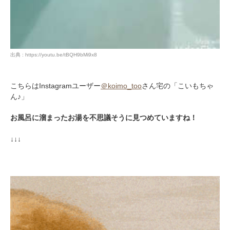
出典 : https://youtu.be/tBQH9bMi9x8
こちらはInstagramユーザー
＠koimo_too
さん宅の「こいもちゃ
ん♪」
お風呂に溜まったお湯を不思議そうに見つめていますね！
↓↓↓