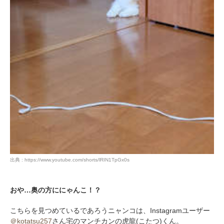
出典 : https://www.youtube.com/shorts/lRIN1TpGx0s
おや…奥の方ににゃんこ！？
こちらを見つめているであろうニャンコは、Instagramユーザー
＠kotatsu257
さん宅のマンチカンの虎龍(こたつ)くん。