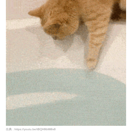
出典 : https://youtu.be/tBQH9bMi9x8