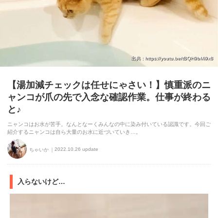
出典 : https://youtu.be/tBQH9bMi9x8
【湯加減チェックは任せにゃさい！】慎重派のニ
ャンコが爪の先で入念な確認作業。仕事が終わる
と♪
ニャンコはお水が苦手。なんとなーくみんなの中に染み付いている認識です。今回ご
紹介するニャンコは自ら大量のお水に近づいていき…。
2022.10.26 update
ちゃいか
入らないけど…