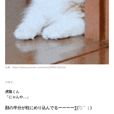
出典 : https://www.youtube.com/shorts/lRIN1TpGx0s
ジロリ…
虎龍くん
「にゃんや…」
顔の半分が柱にめり込んでるーーーー∑(´□｀；)