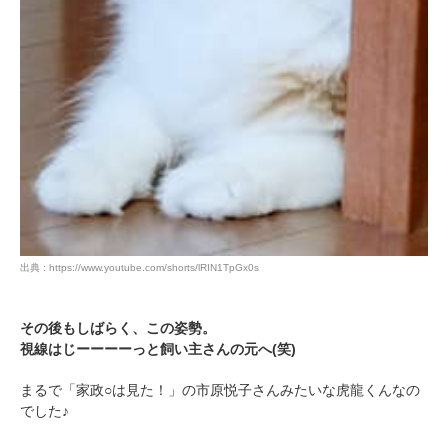
出典 : https://www.youtube.com/shorts/lRIN1TpGx0s
その後もしばらく、この姿勢。
視線はじーーーーっと飼い主さんの元へ(笑)
まるで「家政○は見た！」の市原悦子さんみたいな虎龍くんなの
でした♪