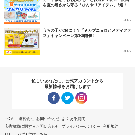
を夏の暑さから守る「ひんやりアイテム」3選！
<PR>
うちの子がCMに！？「＃カブニョロとメディファ
ス」キャンペーン第1弾開催！
<PR>
忙しいあなたに、公式アカウントから
最新情報をお届けします
Facebo
Twitter
Instagra
HOME
運営会社
お問い合わせ
よくある質問
ok リン
リンク
m リン
広告掲載に関するお問い合わせ
プライバシーポリシー
利用規約
リリースの送付はこちら