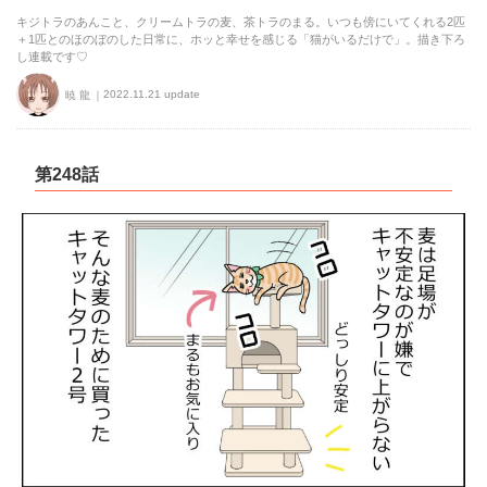
キジトラのあんこと、クリームトラの麦、茶トラのまる。いつも傍にいてくれる2匹
＋1匹とのほのぼのした日常に、ホッと幸せを感じる「猫がいるだけで」。描き下ろ
し連載です♡
2022.11.21 update
暁 龍
第248話