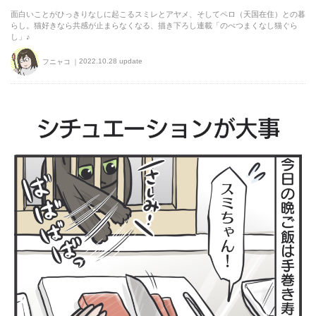
面白いことがひっきりなしに起こるスミレとアヤメ、そしてペロ（天国在住）との暮
らし。猫好きなら共感が止まらなくなる、描き下ろし連載「のべつまくなし猫ぐら
し」♪
2022.10.28 update
フニャコ