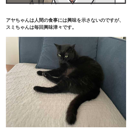
PECOアプリをダウンロード済みの方
アヤちゃんは人間の食事には興味を示さないのですが、
アプリで開く
スミちゃんは毎回興味津々です。
閉じる
pecodogs
pecocats
いぬ部をフォロー
ねこ部をフォロー
アプリをダウンロードする