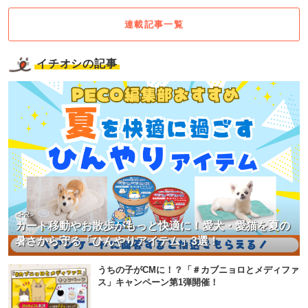
連載記事一覧
イチオシの記事
<PR>
カート移動やお散歩がもっと快適に！愛犬・愛猫を夏の
暑さから守る「ひんやりアイテム」3選！
うちの子がCMに！？「＃カブニョロとメディファ
ス」キャンペーン第1弾開催！