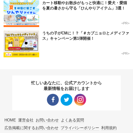
カート移動やお散歩がもっと快適に！愛犬・愛猫
を夏の暑さから守る「ひんやりアイテム」3選！
<PR>
うちの子がCMに！？「＃カブニョロとメディファ
ス」キャンペーン第1弾開催！
<PR>
忙しいあなたに、公式アカウントから
最新情報をお届けします
Facebo
Twitter
Instagra
HOME
運営会社
お問い合わせ
よくある質問
ok リン
リンク
m リン
広告掲載に関するお問い合わせ
プライバシーポリシー
利用規約