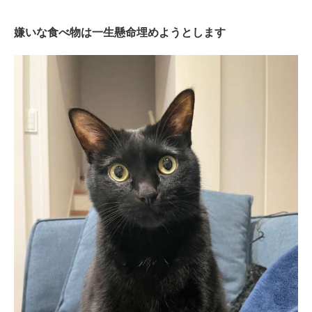
嫌いな食べ物は一生懸命埋めようとします
PECOアプリをダウンロード済みの方
アプリで開く
閉じる
pecodogs
pecocats
いぬ部をフォロー
ねこ部をフォロー