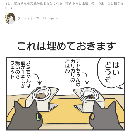
らし。猫好きなら共感が止まらなくなる、描き下ろし連載「のべつまくなし猫ぐら
し」♪
2023.01.30 update
フニャコ