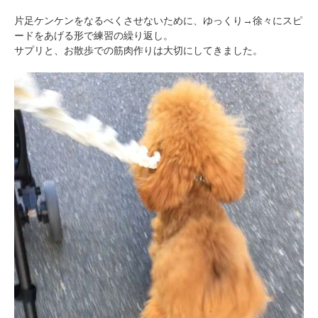
片足ケンケンをなるべくさせないために、ゆっくり→徐々にスピ
ードをあげる形で練習の繰り返し。
サプリと、お散歩での筋肉作りは大切にしてきました。
PECOアプリをダウンロード済みの方
アプリで開く
閉じる
pecodogs
pecocats
いぬ部をフォロー
ねこ部をフォロー