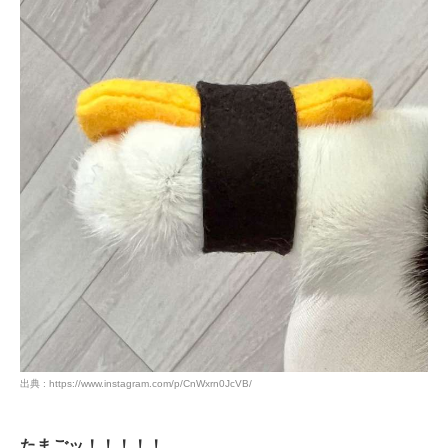
出典 : https://www.instagram.com/p/CnWxrn0JcVB/
たまごッ！！！！！