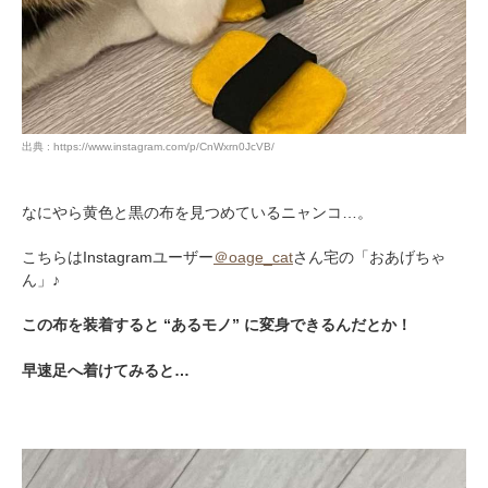
出典 : https://www.instagram.com/p/CnWxrn0JcVB/
なにやら黄色と黒の布を見つめているニャンコ…。
こちらはInstagramユーザー
＠oage_cat
さん宅の「おあげちゃ
ん」♪
この布を装着すると “あるモノ” に変身できるんだとか！
早速足へ着けてみると…