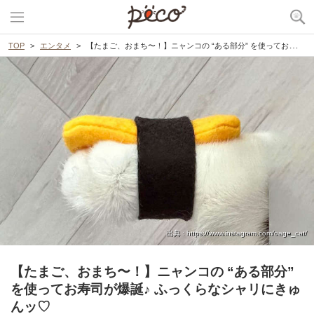
TOP
エンタメ
【たまご、おまち〜！】ニャンコの “ある部分” を使ってお寿司が爆誕♪ ふっくらなシャリにきゅんッ♡
出典 : https://www.instagram.com/oage_cat/
【たまご、おまち〜！】ニャンコの “ある部分”
を使ってお寿司が爆誕♪ ふっくらなシャリにきゅ
んッ♡