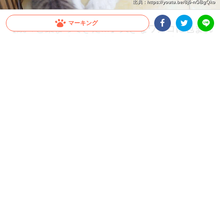
出典 : https://youtu.be/8j6-nGBgQko
マーキング
【続々と集まってきた…】大きなワンコに包まれ
たくて子ネコ達が大集合！もふもふの毛があった
Facebookシェア
Twitterシェア
LINE
か〜い♪
まるで白いベッドのように安心感があるワンコの腕の中。特等席を勝ち取った子ネコ
のちょっとしたドヤ顔も見逃せませんッ(*´艸｀)
2023.05.18 update
ちゃいか
子ネコが集まる安全地帯♪