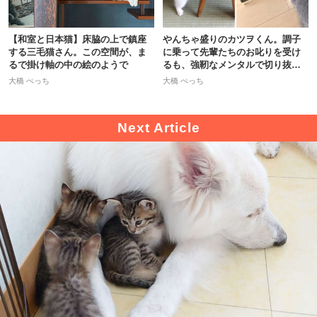
【和室と日本猫】床脇の上で鎮座
やんちゃ盛りのカツヲくん。調子
する三毛猫さん。この空間が、ま
に乗って先輩たちのお叱りを受け
るで掛け軸の中の絵のようで
るも、強靭なメンタルで切り抜け
る！
大橋 ぺっち
大橋 ぺっち