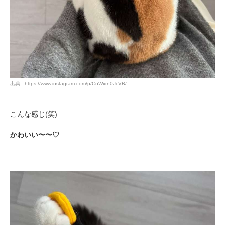
出典 : https://www.instagram.com/p/CnWxrn0JcVB/
こんな感じ(笑)
かわいい〜〜♡
PECOアプリをダウンロード済みの方
アプリで開く
閉じる