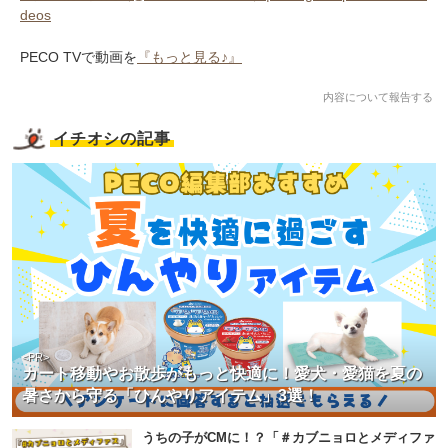
deos
PECO TVで動画を
『もっと見る♪』
内容について報告する
イチオシの記事
<PR>
カート移動やお散歩がもっと快適に！愛犬・愛猫を夏の
暑さから守る「ひんやりアイテム」3選！
うちの子がCMに！？「＃カブニョロとメディファ