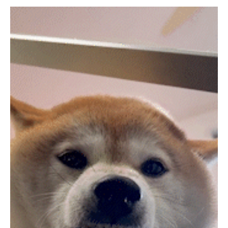
PECOアプリをダウンロード済みの方
アプリで開く
閉じる
pecodogs
pecocats
いぬ部をフォロー
ねこ部をフォロー