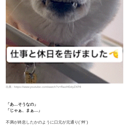
アプリをダウンロードする
出典 : https://www.youtube.com/watch?v=RaoHGdyZXP8
「あ…そうなの」
「じゃぁ、まぁ…」
不満が終息したかのように口元が元通り(´艸`)