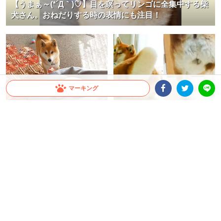
【うまぁ～(*´Д｀)♡】目を瞑ってリンゴに全集中する柴
犬さん。おねだりする時の表情にも注目！
マーキング
Facebookシェア
Twitterシェア
LINE
【想像の5倍は早かった…】子猫が
【迫り来るおちり！？】もふ桃尻
柴犬ちゃんからクッションを略
がチャームポイントの柴犬さん。
奪。呆気に取られるほど瞬足で♪
撮影中にカメラへおちりが急接近
♡
ちゃいか
ちゃいか