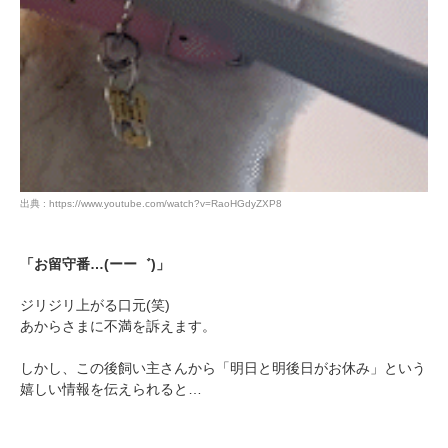
出典 : https://www.youtube.com/watch?v=RaoHGdyZXP8
「お留守番…(ーー゛)」
ジリジリ上がる口元(笑)
あからさまに不満を訴えます。
しかし、この後飼い主さんから「明日と明後日がお休み」という
嬉しい情報を伝えられると…