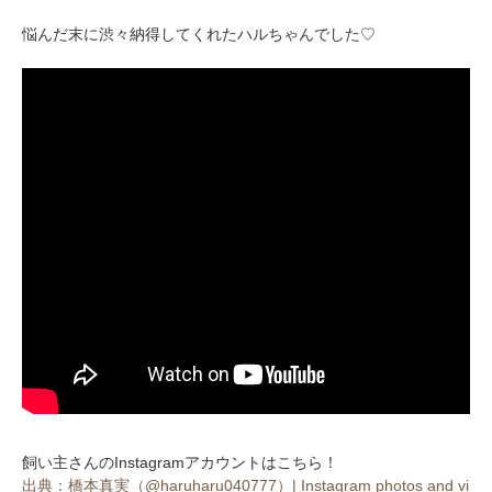
悩んだ末に渋々納得してくれたハルちゃんでした♡
飼い主さんのInstagramアカウントはこちら！
出典：橋本真実（@haruharu040777）| Instagram photos and vi