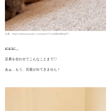
閉じる
出典 : https://www.youtube.com/watch?v=ptMBsMkhgFY
pecodogs
pecocats
ﾑﾆﾑﾆﾑﾆ…
いぬ部をフォロー
ねこ部をフォロー
足裏を合わせてこんなことまで♡
あぁ…もう、言葉が出てきません！
アプリをダウンロードする