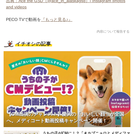
出典：Ace the GSD（@ace_in_alaskagsd）| Instagram photos
and videos
PECO TVで動画を
『もっと見る♪』
内容について報告する
イチオシの記事
<PR>
【CM出演のチャンス！】愛犬の「おいしい顔」が全国
へ。メディコート動画投稿キャンペーン開催！
うちの子がCMに！？「＃カブニョロとメディファ