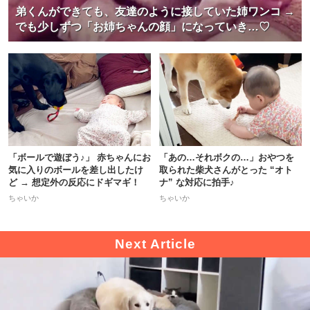
弟くんができても、友達のように接していた姉ワンコ →
でも少しずつ「お姉ちゃんの顔」になっていき…♡
「ボールで遊ぼう♪」 赤ちゃんにお
「あの…それボクの…」おやつを
気に入りのボールを差し出したけ
取られた柴犬さんがとった “オト
ど → 想定外の反応にドギマギ！
ナ” な対応に拍手♪
ちゃいか
ちゃいか