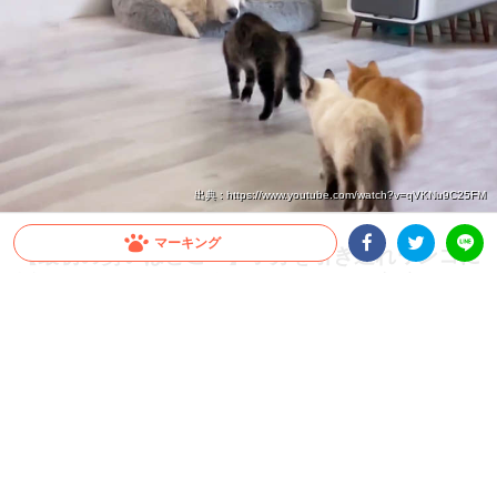
出典 : https://www.youtube.com/watch?v=qVKNu9C25FM
マーキング
【最初の勢いはどこへ】子分を引き連れワンコに
近づくボス猫さん。全員が呆然とした完璧なオチ
Facebookシェア
Twitterシェア
LINE
とは！？
ワンコに喧嘩を売るかのように近づくニャンコたちだったが…この後、ボスがまさか
の裏切り！？
2026.06.06 update
ミチ
ボ…ボス！！？