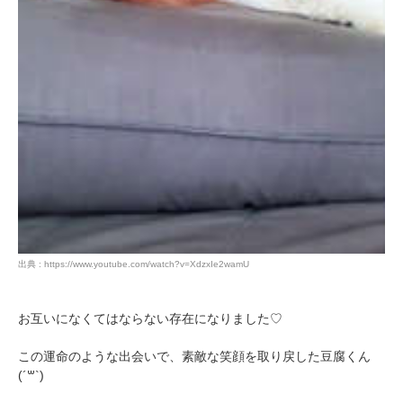
出典 : https://www.youtube.com/watch?v=XdzxIe2wamU
お互いになくてはならない存在になりました♡
この運命のような出会いで、素敵な笑顔を取り戻した豆腐くん
(´꒳`)