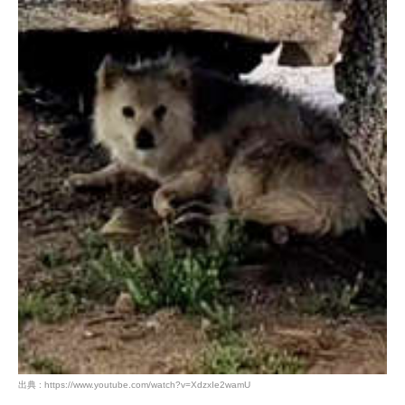
出典 : https://www.youtube.com/watch?v=XdzxIe2wamU