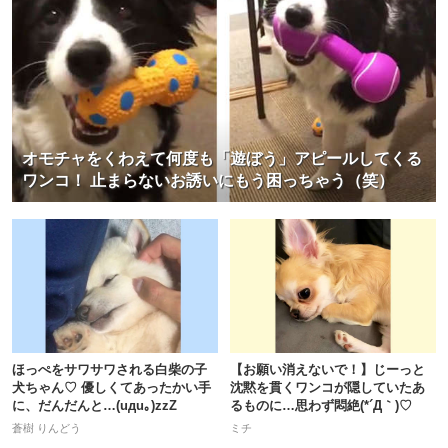
オモチャをくわえて何度も「遊ぼう」アピールしてくる
ワンコ！ 止まらないお誘いにもう困っちゃう（笑）
ほっぺをサワサワされる白柴の子
【お願い消えないで！】じーっと
犬ちゃん♡ 優しくてあったかい手
沈黙を貫くワンコが隠していたあ
に、だんだんと…(uдu｡)zzZ
るものに…思わず悶絶(*´Д｀)♡
蒼樹 りんどう
ミチ