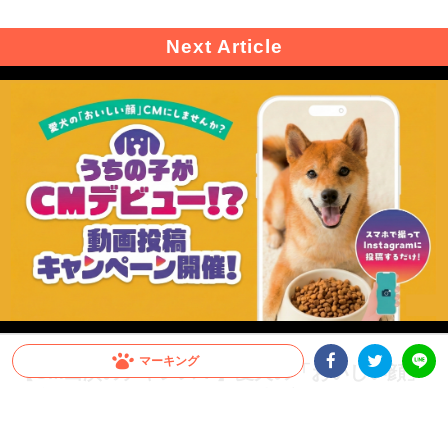
マーキング
【CM出演のチャンス！】愛犬の「おいしい顔」
が全国へ。メディコート動画投稿キャンペーン開
Facebookシェア
Twitterシェア
LINE
催！