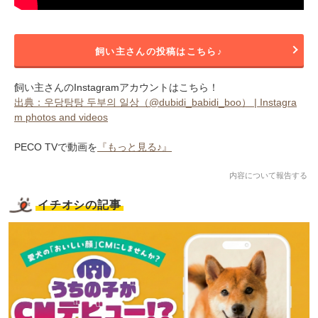
飼い主さんの投稿はこちら♪
飼い主さんのInstagramアカウントはこちら！
出典：우당탕탕 두부의 일상（@dubidi_babidi_boo） | Instagra
m photos and videos
PECO TVで動画を
『もっと見る♪』
内容について報告する
イチオシの記事