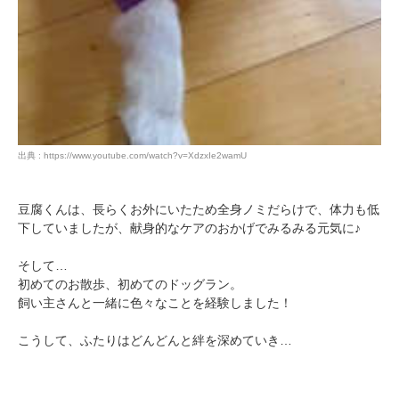
PECOアプリをダウンロード済みの方
アプリで開く
閉じる
出典 : https://www.youtube.com/watch?v=XdzxIe2wamU
豆腐くんは、長らくお外にいたため全身ノミだらけで、体力も低
pecodogs
pecocats
下していましたが、献身的なケアのおかげでみるみる元気に♪
いぬ部をフォロー
ねこ部をフォロー
そして…
初めてのお散歩、初めてのドッグラン。
飼い主さんと一緒に色々なことを経験しました！
アプリをダウンロードする
こうして、ふたりはどんどんと絆を深めていき…