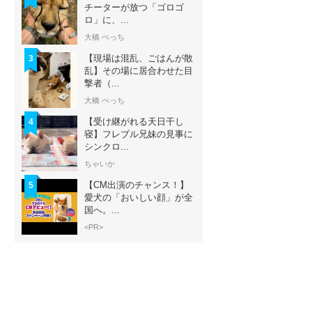
チーターが放つ「ゴロゴ
ロ」に、...
大橋 ぺっち
【現場は混乱、ごはんが散
3
乱】その場に居合わせた目
撃者（...
大橋 ぺっち
【受け継がれる天日干し
4
寝】フレブル兄妹の見事に
シンクロ...
ちゃいか
【CM出演のチャンス！】
5
愛犬の「おいしい顔」が全
国へ。...
<PR>