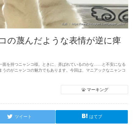
出典 ： https://www.instagram.com/pepper_udon/
コの蔑んだような表情が逆に痺
一面を持つニャンコ様。ときに、弄ばれているのかな……と不安になる
まうのがニャンコの魅力でもあります。今回は、マニアックなニャンコ
マーキング
ツイート
はてブ