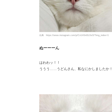
出典
https://www.instagram.com/p/CvUrGnGLXsO/?img_index=1
ぬーーーん
はわわッ！！
ううう……うどんさん、私なにかしましたか