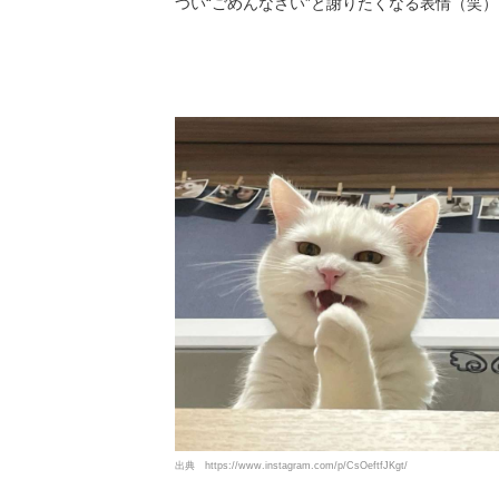
つい“ごめんなさい”と謝りたくなる表情（笑）
出典
https://www.instagram.com/p/CsOeftfJKgt/