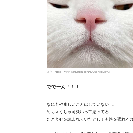
出典
https://www.instagram.com/p/Cuo7wsErPKt/
ででーん！！！
なにもやましいことはしていないし、
めちゃくちゃ可愛いって思ってる！
たとえ心を読まれていたとしても胸を張れる