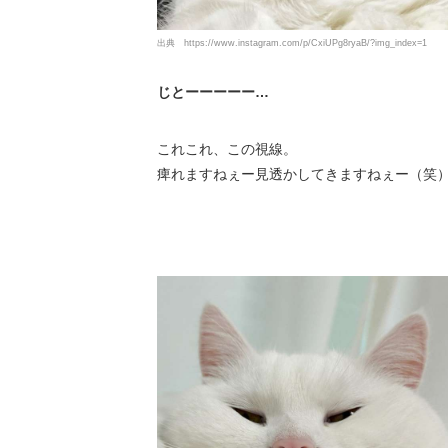
出典
https://www.instagram.com/p/CxiUPg8ryaB/?img_index=1
じとーーーーー…
これこれ、この視線。
痺れますねぇー見透かしてきますねぇー（笑