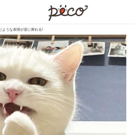
PECO
だような表情が逆に痺れる!