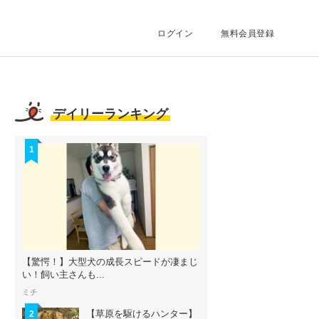
ログイン
無料会員登録
デイリーランキング
1
【驚愕！】大型犬の成長スピードが凄まじ
い！飼い主さんも...
ミチ
【草原を駆けるハンター】
2