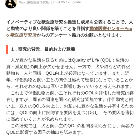
2024.05.17 update
Peco 獣医医療研究所
イノベーティブな獣医療研究を推進し成果を公表することで、人
と動物のより良い関係を築くことを目指す
動物医療センターPec
o 獣医療研究所
からのアンケート協力のお願いとなります。
1．研究の背景、目的および意義
人が豊かな生活を送るためにはQuality of Life (QOL：生活の
質・満足度)の向上が欠かせません。一方で、犬や猫などの伴侶
動物も、人と同様、QOL向上が必須になっています。また、近
年、伴侶動物と飼い主との関係は極めて密接になっていることか
ら、それぞれのQOLは互いに影響しあっていると考えられます。
これまで伴侶動物と飼い主それぞれのQOLを評価した研究は存
在しますが、両者の関連を調べた研究は皆無です。伴侶動物と飼
い主、双方のQOLを向上し、お互いに豊かな生活を共有するため
には、QOLの向上に関与する要因を見つけ出し、その要因を適切
に高めていくことが求められます。
この研究では、犬と飼い主のQOLの相関を明らかにし、両者の
QOLに影響する因子の抽出を試みます。