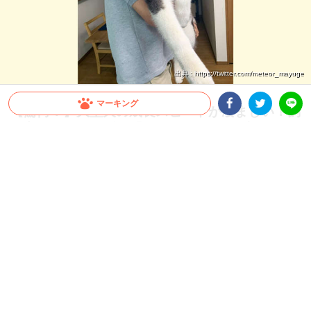
出典 : https://twitter.com/meteor_mayuge
マーキング
【驚愕！】大型犬の成長スピードが凄まじい！飼
Facebookシェア
Twitterシェア
い主さんも思わず…「これが5ヶ月の子犬ちゃん
LINE
ですか」
すぐに抱っこしていた頃が懐かしくなってしまうほど、大型犬の成長スピードは速い
もの。今回は、飼い主さんも驚いたシベリアンハスキーさんの生後1ヶ月から5ヶ月
の成長をご覧ください♪
2026.07.22 update
ミチ
“子犬” とは？？