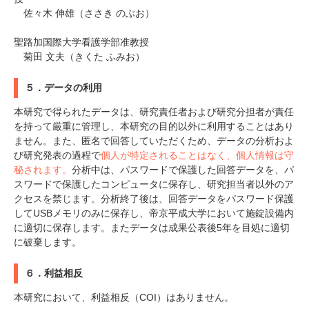
佐々木 伸雄（ささき のぶお）
聖路加国際大学看護学部准教授
菊田 文夫（きくた ふみお）
５．データの利用
PECOアプリをダウンロード済みの方
本研究で得られたデータは、研究責任者および研究分担者が責任
アプリで開く
を持って厳重に管理し、本研究の目的以外に利用することはあり
ません。また、匿名で回答していただくため、データの分析およ
閉じる
び研究発表の過程で
個人が特定されることはなく、個人情報は守
秘されます。
分析中は、パスワードで保護した回答データを、パ
スワードで保護したコンピュータに保存し、研究担当者以外のア
クセスを禁じます。分析終了後は、回答データをパスワード保護
してUSBメモリのみに保存し、帝京平成大学において施錠設備内
に適切に保存します。またデータは成果公表後5年を目処に適切
に破棄します。
pecodogs
pecocats
いぬ部をフォロー
ねこ部をフォロー
６．利益相反
本研究において、利益相反（COI）はありません。