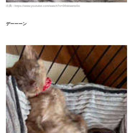
pecodogs
pecocats
出典 : https://www.youtube.com/watch?v=06skiweto0o
いぬ部をフォロー
ねこ部をフォロー
デーーーン
アプリをダウンロードする