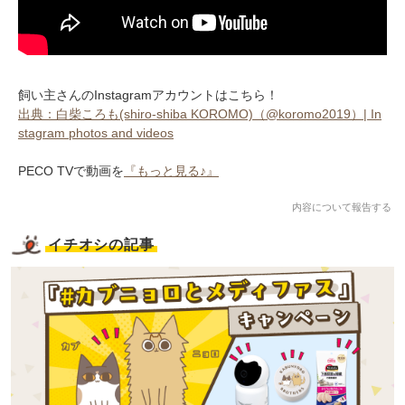
飼い主さんのInstagramアカウントはこちら！
出典：白柴ころも(shiro-shiba KOROMO)（@koromo2019）| In
stagram photos and videos
PECO TVで動画を
『もっと見る♪』
内容について報告する
イチオシの記事