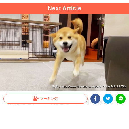
出典 : https://www.youtube.com/watch?v=VyJaPcL7J5M
マーキング
【距離感とブレーキはどこへ！？】駆け寄ってく
る柴犬さんの体当たりを模擬体験できる動画に沼
Facebookシェア
Twitterシェア
LINE
る！！
愛犬が駆け寄ってくる姿って、可愛くて愛おしくて幸せそのもの！ しかし、思いも