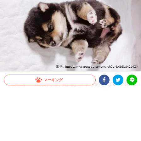
出典 : https://www.youtube.com/watch?v=L4bSwH5142Y
マーキング
【動画】一度寝たら何があっても起きない子柴ち
ゃん。他の子が遊んでいたボールが直撃する
Facebookシェア
Twitterシェア
LINE
と…？
へそ天でピーンと足を延ばして眠る子柴ちゃん。飼い主さんが触っても起きません
(笑) そこへボールがコロコロ転がってきてドンッ！ さて、その時子柴ちゃんは？
2024.11.13 update
ミチ