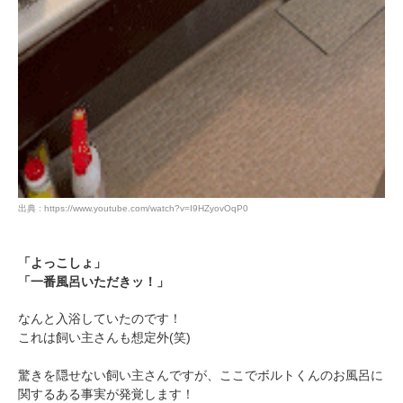
出典 : https://www.youtube.com/watch?v=I9HZyovOqP0
「よっこしょ」
「一番風呂いただきッ！」
なんと入浴していたのです！
これは飼い主さんも想定外(笑)
驚きを隠せない飼い主さんですが、ここでボルトくんのお風呂に
PECOアプリをダウンロード済みの方
関するある事実が発覚します！