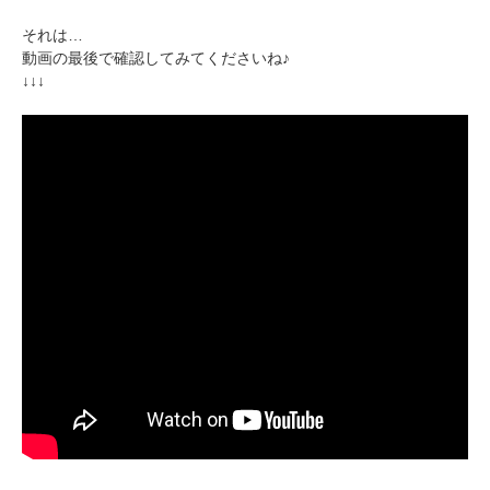
アプリで開く
それは…
閉じる
動画の最後で確認してみてくださいね♪
↓↓↓
pecodogs
pecocats
いぬ部をフォロー
ねこ部をフォロー
アプリをダウンロードする