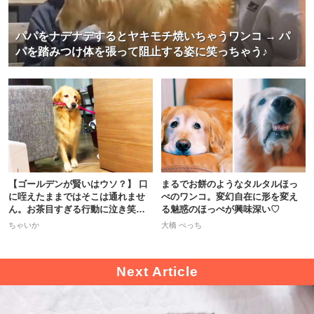
パパをナデナデするとヤキモチ焼いちゃうワンコ → パ
パを踏みつけ体を張って阻止する姿に笑っちゃう♪
【ゴールデンが賢いはウソ？】 口
まるでお餅のようなタルタルほっ
に咥えたままではそこは通れませ
ぺのワンコ。変幻自在に形を変え
ん。お茶目すぎる行動に泣き笑い
る魅惑のほっぺが興味深い♡
♡
ちゃいか
大橋 ぺっち