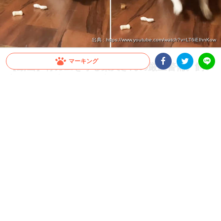
出典 : https://www.youtube.com/watch?v=LT6iEIhnKow
マーキング
【動画】骨ガムを守る柴犬さんの厳重警備。飼い
主さんが、少しでも不審な動きをすると…
Facebookシェア
Twitterシェア
LINE
大事なものは何としても守りぬく！柴犬さんの鉄壁ガードをお届けします。
2025.01.15 update
ミチ
誰も踏み入れることは出来ない領域