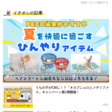
内容について報告する
イチオシの記事
<PR>
カート移動やお散歩がもっと快適に！愛犬・愛猫を夏の
暑さから守る「ひんやりアイテム」3選！
うちの子がCMに！？「＃カブニョロとメディファ
ス」キャンペーン第1弾開催！
<PR>