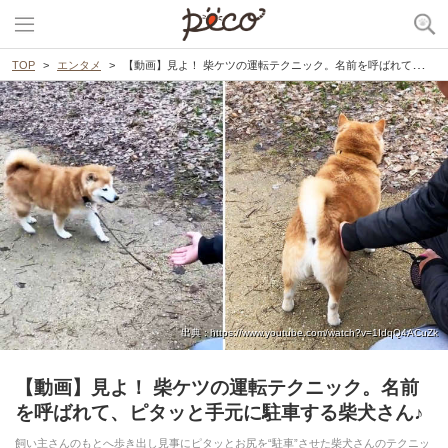
TOP
エンタメ
【動画】見よ！ 柴ケツの運転テクニック。名前を呼ばれて、ピタッと手元に駐車する柴犬さん♪
出典 : https://www.youtube.com/watch?v=1IdqQ4ACuZk
【動画】見よ！ 柴ケツの運転テクニック。名前
を呼ばれて、ピタッと手元に駐車する柴犬さん♪
飼い主さんのもとへ歩き出し見事にピタッとお尻を“駐車”させた柴犬さんのテクニッ