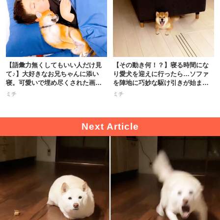
【語彙力無くしてもいい人だけ見
【その動き何！？】寝る時間にな
て♪】大好きなお兄ちゃんに添い
り愛犬を迎えに行ったら…ソファ
寝。可愛いで埋め尽くされた画面
を陣地に巧妙な駆け引きが始まっ
が尊い
た！
ミチ
ミチ