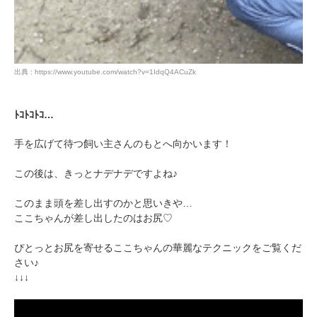
出典 : https://www.youtube.com/watch?v=1IdqQ4ACuZk
ﾄｺﾄｺﾄｺ…
手を広げて待つ飼い主さんのもとへ向かいます！
この後は、きっとナデナデですよね♪
このまま頭を差し出すのかと思いきや…
ここちゃんが差し出したのはお尻♡
ぴとっとお尻を寄せるここちゃんの華麗なテクニックをご覧くだ
PECOアプリをダウンロード済みの方
さい♪
アプリで開く
↓↓↓
閉じる