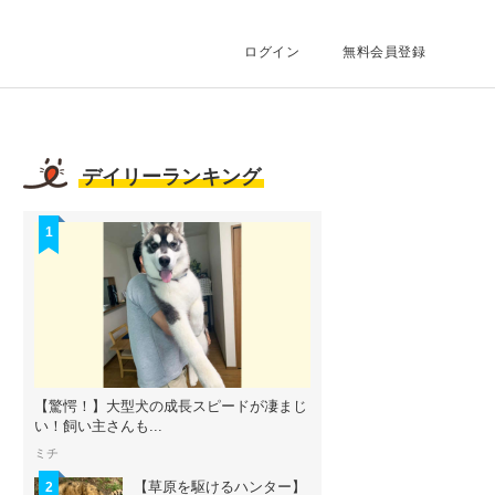
ログイン
無料会員登録
デイリーランキング
1
【驚愕！】大型犬の成長スピードが凄まじ
い！飼い主さんも...
ミチ
【草原を駆けるハンター】
2