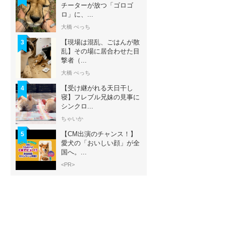
チーターが放つ「ゴロゴ
ロ」に、...
大橋 ぺっち
【現場は混乱、ごはんが散
3
乱】その場に居合わせた目
撃者（...
大橋 ぺっち
【受け継がれる天日干し
4
寝】フレブル兄妹の見事に
シンクロ...
ちゃいか
【CM出演のチャンス！】
5
愛犬の「おいしい顔」が全
国へ。...
<PR>