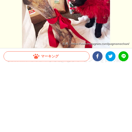
出典 : https://www.instagram.com/pugmomochan/
マーキング
【OH MY GOD！】大きなプレゼントを目の前に
したワンコ。驚き過ぎて開いた口が塞がらな
Facebookシェア
Twitterシェア
LINE
い！？
サプライズプレゼントに驚きを隠せないワンコは、目を丸くしたままあんぐり…(笑)
まるで人間のように驚く、その表情にクスッとしてしまいます。
2025.03.29 update
ミチ
えっ、これくれるの？
ある年のクリスマス。