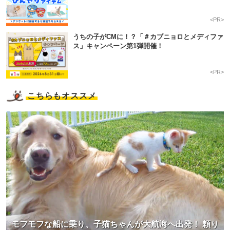
<PR>
うちの子がCMに！？「＃カブニョロとメディファ
ス」キャンペーン第1弾開催！
<PR>
こちらもオススメ
モフモフな船に乗り、子猫ちゃんが大航海へ出発！ 頼り