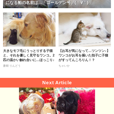
になる船の名前は…「ゴールデン号」(∩´∀｀)∩
大きなモフ毛にうっとりする子猫
【お耳が気になって…ツンツン♪】
と、それを優しく見守るワンコ。2
ワンコがお耳を掻いた拍子に子猫
匹の温かい触れ合いに…ほっこり♪
がすってんころりん！？
蒼樹 りんどう
ちゃいか