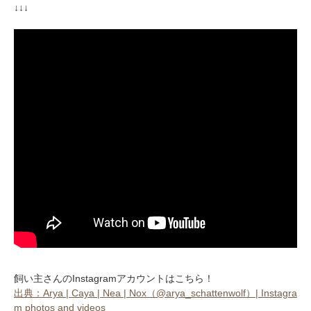
↓↓↓
閉じる
pecodogs
pecocats
いぬ部をフォロー
ねこ部をフォロー
アプリをダウンロードする
飼い主さんのInstagramアカウントはこちら！
出典：Arya | Caya | Nea | Nox（@arya_schattenwolf）| Instagra
m photos and videos